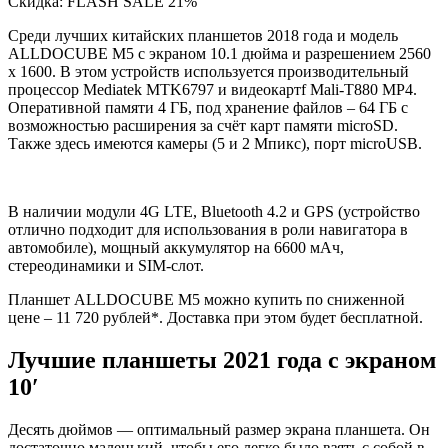
Скидка: FLASH SALE 21%
Среди лучших китайских планшетов 2018 года и модель
ALLDOCUBE M5 с экраном 10.1 дюйма и разрешением 2560
x 1600. В этом устройств используется производительный
процессор Mediatek MTK6797 и видеокартf Mali-T880 MP4.
Оперативной памяти 4 ГБ, под хранение файлов – 64 ГБ с
возможностью расширения за счёт карт памяти microSD.
Также здесь имеются камеры (5 и 2 Мпикс), порт microUSB.
В наличии модули 4G LTE, Bluetooth 4.2 и GPS (устройство
отлично подходит для использования в роли навигатора в
автомобиле), мощный аккумулятор на 6600 мАч,
стереодинамики и SIM-слот.
Планшет ALLDOCUBE M5 можно купить по сниженной
цене – 11 720 рублей*. Доставка при этом будет бесплатной.
Лучшие планшеты 2021 года с экраном
10′
Десять дюймов — оптимальный размер экрана планшета. Он
достаточно маленький, чтобы его легко было взять с собой в