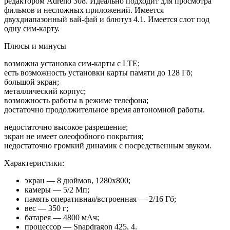
редактором Adreno 308. Идеально подходит для просмотра
фильмов и несложных приложений. Имеется
двухдиапазонный вай-фай и блютуз 4.1. Имеется слот под
одну сим-карту.
Плюсы и минусы
возможна установка сим-карты с LTE;
есть возможность установки карты памяти до 128 Гб;
большой экран;
металлический корпус;
возможность работы в режиме телефона;
достаточно продолжительное время автономной работы.
недостаточно высокое разрешение;
экран не имеет олеофобного покрытия;
недостаточно громкий динамик с посредственным звуком.
Характеристики:
экран — 8 дюймов, 1280х800;
камеры — 5/2 Мп;
память оперативная/встроенная — 2/16 Гб;
вес — 350 г;
батарея — 4800 мАч;
процессор — Snapdragon 425, 4.