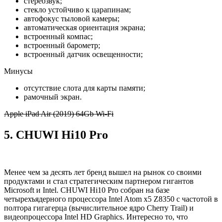
стереозвук;
стекло устойчиво к царапинам;
автофокус тыловой камеры;
автоматическая ориентация экрана;
встроенный компас;
встроенный барометр;
встроенный датчик освещенности;
Минусы
отсутствие слота для карты памяти;
рамочный экран.
Apple iPad Air (2019) 64Gb Wi-Fi
5. CHUWI Hi10 Pro
Менее чем за десять лет бренд вышел на рынок со своими
продуктами и стал стратегическим партнером гигантов
Microsoft и Intel. CHUWI Hi10 Pro собран на базе
четырехъядерного процессора Intel Atom x5 Z8350 с частотой в
полтора гигагерца (вычислительное ядро Cherry Trail) и
видеопроцессора Intel HD Graphics. Интересно то, что