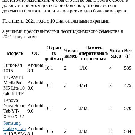
дорогу и при этом достаточно большой, чтобы листать
документы, читать книги и смотреть видео было комфортно.
Планшеты 2021 года с 10 диагональными экранами
Лучшими представителями десятидюймового семейства в
2021 году станут:
Экран
Память
Число
Число
Вес
Модель
ОС
(в
оперативная/
камер
ядер
(г)
дюймах)
встроенная
TurboPad
Android
10.1
2
1/16
4
535
1015
8.1
HUAWEI
MediaPad
Android
10.1
2
4/64
8
475
M5 Lite 10
8.0
64Gb LTE
Lenovo
Yoga Smart
Android
10.1
2
3/32
8
570
Tab YT-
9.0
X705X 32
Samsung
Galaxy Tab
Android
10.5
2
3/32
8
534
A
10.5 SM-
8.1