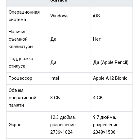
Surface
Операционная
Windows
iOS
система
Наличие
съемной
Да
Нет
клавиатуры
Поддержка
Да
Да (Apple Pencil)
стилуса
Процессор
Intel
Apple A12 Bionic
Объем
оперативной
8 GB
4 GB
памяти
12.3 дюйма,
9.7 дюйма,
Экран
разрешение
разрешение
2736×1824
2048×1536