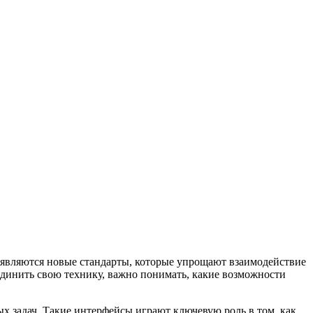
оявляются новые стандарты, которые упрощают взаимодействие
единить свою технику, важно понимать, какие возможности
ых задач. Такие интерфейсы играют ключевую роль в том, как