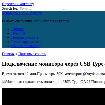
Перейти к контенту
Search for:
Cennikiexcel.ru - Гаджеты
Ремонт, обслуживание и обзоры гаджетов
Android
Новости
Полезные советы
Ремонтируем сами
Советы по выбору
Главная
»
Полезные советы
Подключение монитора через USB Type-
Время чтения
12 мин.
Просмотры
50
Комментарии
0
Опубликова