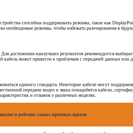
.
тройства способны поддерживать режимы, такие как DisplayPort
тва необходимые режимы, чтобы избежать разочарования в буду
й. Для достижения наилучших результатов рекомендуется выбир
ый кабель может привести к проблемам с передачей данных или 
живаться единого стандарта. Некоторые кабели могут поддержив
ественной передачи видео и звука понадобятся кабели, сертиф
характеристик и отзывов о различных моделях.
анализ и рейтинг самых прочных щитов