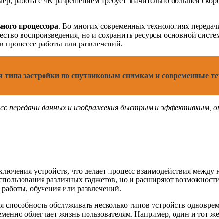
ер, работа с 4K разрешением требует значительно большей скор
ьного процессора
. Во многих современных технологиях передач
чество воспроизведения, но и сохранить ресурсы основной сист
в процессе работы или развлечений.
 типа застройки по спутниковым снимкам и современные те
цесс передачи данных и изображения быстрым и эффективным, о
лючения устройств, что делает процесс взаимодействия между 
спользования различных гаджетов, но и расширяют возможности
 работы, обучения или развлечений.
способность обслуживать несколько типов устройств одновреме
пременно облегчает жизнь пользователям. Например, один и тот 