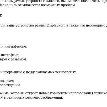
о используемых устройств и кабелей, вы сможете обеспечить на
избавившись от множества возможных проблем.
t
 ли ваше устройство режим DisplayPort, а также что необходимо
 и интерфейсам.
й интерфейс;
ядом с разъемом.
 информацию о поддерживаемых технологиях.
андартам;
повреждений.
ежима, который откроет новые горизонты использования технич
оту в различных режимах отображения.