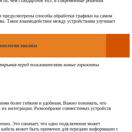
ости, чем стандартное HD, и современные решения
и предусмотрены способы обработки графики на самом
емы. Такое взаимодействие между устройствами улучшает
хнологии анализа
ткрывая перед пользователями новые горизонты
ними более гибким и удобным. Важно понимать, что
 их интеграции. Разнообразие совместимых устройств
нно. Это означает, что одно подключение может
же кабель может быть применен для передачи информации с