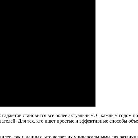
 гаджетов становится все более актуальным. С каждым годом п
ателей. Для тех, кто ищет простые и эффективные способы объ
идео, так и данных, что делает их универсальными для различн