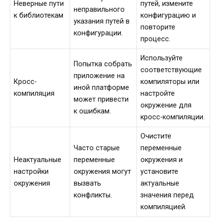
Неверные пути
путей, измените
неправильного
к библиотекам
конфигурацию и
указания путей в
повторите
конфигурации.
процесс.
Используйте
Попытка собрать
соответствующие
приложение на
Кросс-
компиляторы или
иной платформе
компиляция
настройте
может привести
окружение для
к ошибкам.
кросс-компиляции.
Очистите
Часто старые
переменные
Неактуальные
переменные
окружения и
настройки
окружения могут
установите
окружения
вызвать
актуальные
конфликты.
значения перед
компиляцией.