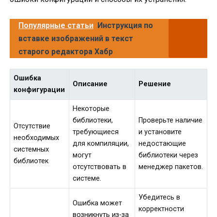
Популярные статьи
Инструкция по
вставке изображений в текст
старого редактора Хабр
Ошибка
Описание
Решение
конфигурации
Некоторые
библиотеки,
Проверьте наличие
Отсутствие
требующиеся
и установите
необходимых
для компиляции,
недостающие
системных
могут
библиотеки через
библиотек
отсутствовать в
менеджер пакетов.
системе.
Убедитесь в
Ошибка может
корректности
возникнуть из-за