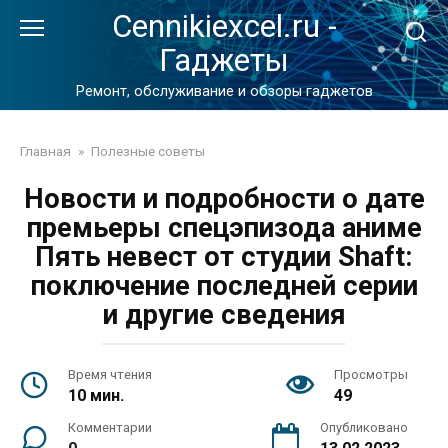
Перейти
Cennikiexcel.ru -
к
Гаджеты
контенту
Ремонт, обслуживание и обзоры гаджетов
Главная
»
Полезные советы
Новости и подробности о дате
премьеры спецэпизода аниме
Пять невест от студии Shaft:
поключение последней серии
и другие сведения
Время чтения
Просмотры
10 мин.
49
Комментарии
Опубликовано