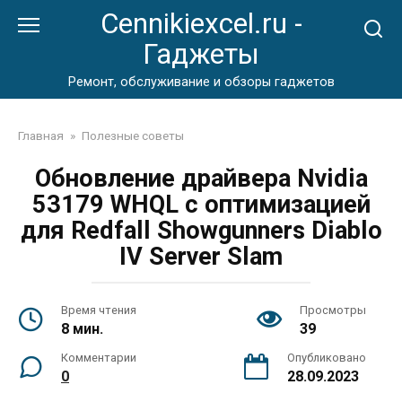
Перейти
Cennikiexcel.ru -
к
Гаджеты
контенту
Ремонт, обслуживание и обзоры гаджетов
Главная
»
Полезные советы
Обновление драйвера Nvidia
53179 WHQL с оптимизацией
для Redfall Showgunners Diablo
IV Server Slam
Время чтения
Просмотры
8 мин.
39
Комментарии
Опубликовано
0
28.09.2023