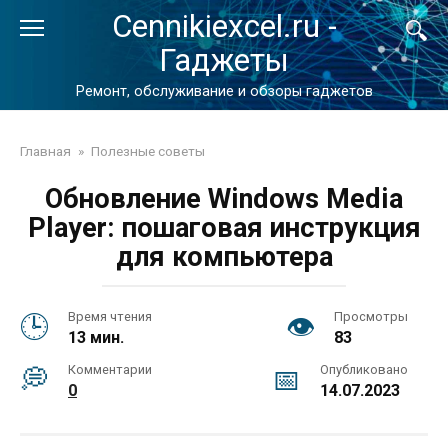
Перейти
Cennikiexcel.ru -
к
Гаджеты
контенту
Ремонт, обслуживание и обзоры гаджетов
Главная
»
Полезные советы
Обновление Windows Media
Player: пошаговая инструкция
для компьютера
Время чтения
Просмотры
13 мин.
83
Комментарии
Опубликовано
0
14.07.2023