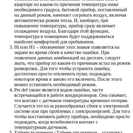
квартире по каким-то причинам температура ниже
необходимого градуса, бытовой прибор, поставленный
на данный режим, начинает согревать воздух, включая
автоматически режим тепла. И, наоборот, при
повышении температуры, прибор сразу включает
охлаждение воздуха. Благодаря этой функции,
температура в помещении будет поддерживаться
наиболее комфортной для пребывания.
Hi или Н1 – обозначение этих знаков появляется на
экране во время сбоев в качестве ошибки. При
появлении данных комбинаций на дисплее, следует
знать, что прибор по каким-то причинам встал на режим
разморозки. Для того чтобы устранить ошибку,
достаточно просто отключить пульт, подождать
некоторое время и заново его включить. После этого
можно установить необходимый режим.
Рre def также является кодом ошибки, часто
встречающейся в работе кондиционеров. Она означает,
что контакт с датчиком температуры временно потерян.
Случается это из-за разнообразных сбоев в электронной
системе или при проблемах с электроэнергией. Для того
чтобы восстановить работу прибора, необходимо просто
подождать, когда возобновится контакт с
температурным датчиком.
Таймер включения / Таймер отключения – установка