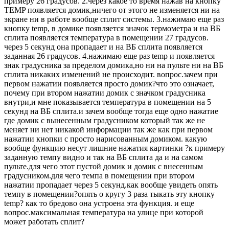
примеру 26 градусов. 2.через какое то время нажав на кнопку
TEMP появляется домик,ничего от этого не изменяется ни на
экране ни в работе вообще сплит системы. 3.нажимаю еще раз
кнопку temp, в домике появляется значок термометра и на ВБ
сплита появляется температура в помещении 27 градусов.
через 5 секунд она пропадает и на ВБ сплита появляется
заданная 26 градусов. 4.нажимаю еще раз temp и появляется
знак градусника за пределом домика,но ни на пульте ни на ВБ
сплита никаких изменений не происходит. вопрос.зачем при
первом нажатии появляется просто домик?что это означает,
почему при втором нажатии домик с значком градусника
внутри,и мне показывается температура в помещении на 5
секунд на ВБ сплита.и зачем вообще тогда еще одно нажатие
где домик с вынесенным градусником который так же не
меняет ни нет никакой информации так же как при первом
нажатии кнопки с просто нарисованным домиком. какую
вообще функцию несут лишние нажатия картинки ?к примеру
заданную темпу видно и так на ВБ сплита да и на самом
пульте.для чего этот пустой домик и домик с внесенным
градусником.для чего темпа в помещении при втором
нажатии пропадает через 5 секунд.как вообще увидеть опять
темпу в помещении?опять о кругу 3 раза тыкать эту кнопку
temp? как то бредово она устроена эта функция. и еще
вопрос.максимальная температура на улице при которой
может работать сплит?