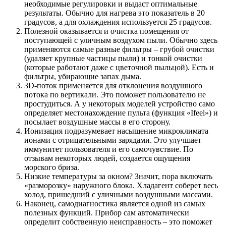
необходимые регулировки и выдаст оптимальные
результаты. Обычно для нагрева это показатель в 20
градусов, а для охлаждения используется 25 градусов.
Полезной оказывается и очистка помещения от
поступающей с уличным воздухом пыли. Обычно здесь
применяются самые разные фильтры – грубой очистки
(удаляет крупные частицы пыли) и тонкой очистки
(которые работают даже с цветочной пыльцой). Есть и
фильтры, убирающие запах дыма.
3D-поток применяется для отклонения воздушного
потока по вертикали. Это поможет пользователю не
простудиться. А у некоторых моделей устройство само
определяет местонахождение пульта (функция «Ifeel») и
посылает воздушные массы в его сторону.
Ионизация подразумевает насыщение микроклимата
ионами с отрицательными зарядами. Это улучшает
иммунитет пользователя и его самочувствие. По
отзывам некоторых людей, создается ощущения
морского бриза.
Низкие температуры за окном? Значит, пора включать
«разморозку» наружного блока. Хладагент соберет весь
холод, пришедший с уличными воздушными массами.
Наконец, самодиагностика является одной из самых
полезных функций. Прибор сам автоматически
определит собственную неисправность – это поможет