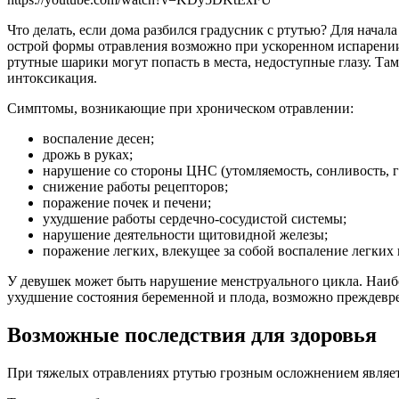
Что делать, если дома разбился градусник с ртутью? Для начал
острой формы отравления возможно при ускоренном испарении 
ртутные шарики могут попасть в места, недоступные глазу. Та
интоксикация.
Симптомы, возникающие при хроническом отравлении:
воспаление десен;
дрожь в руках;
нарушение со стороны ЦНС (утомляемость, сонливость, г
снижение работы рецепторов;
поражение почек и печени;
ухудшение работы сердечно-сосудистой системы;
нарушение деятельности щитовидной железы;
поражение легких, влекущее за собой воспаление легких 
У девушек может быть нарушение менструального цикла. Наиб
ухудшение состояния беременной и плода, возможно преждевр
Возможные последствия для здоровья
При тяжелых отравлениях ртутью грозным осложнением является