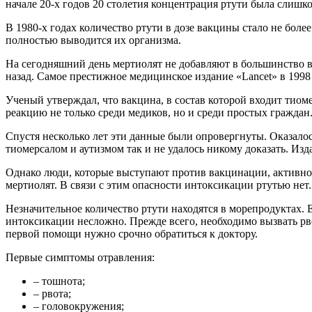
начале 20-х годов 20 столетия концентрация ртути была слишк
В 1980-х годах количество ртути в дозе вакцины стало не боле
полностью выводится их организма.
На сегодняшний день мертиолят не добавляют в большинство ва
назад. Самое престижное медицинское издание «Lancet» в 199
Ученый утверждал, что вакцина, в состав которой входит тиом
реакцию не только среди медиков, но и среди простых граждан
Спустя несколько лет эти данные были опровергнуты. Оказалос
тиомерсалом и аутизмом так и не удалось никому доказать. Из
Однако люди, которые выступают против вакцинации, активно
мертиолят. В связи с этим опасности интоксикации ртутью нет.
Незначительное количество ртути находятся в морепродуктах. Е
интоксикации несложно. Прежде всего, необходимо вызвать рв
первой помощи нужно срочно обратиться к доктору.
Первые симптомы отравления:
– тошнота;
– рвота;
– головокружения;