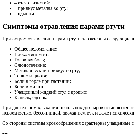
– отек слизистой;
– привкус металла во рту;
– одышка.
Симптомы отравления парами ртути
При остром отравлении парами ртути характерны следующие п
Общее недомогание;
Плохой аппетит;
Головная боль;
Слюнотечение;
Металлический привкус во рту;
Тошнота, рвота;
Боли в горле при глотании;
Боли в животе;
Учащенный жидкий стул с кровью;
Кашель, одышка.
При длительном вдыхании небольших доз паров оставшейся рту
нервозностью, бессонницей, дрожанием рук и даже психическ
Со стороны системы кровообращения характерны учащенные с