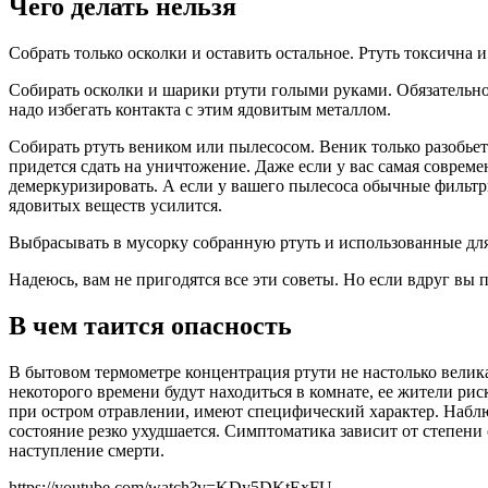
Чего делать нельзя
Собрать только осколки и оставить остальное. Ртуть токсична и
Собирать осколки и шарики ртути голыми руками. Обязательно 
надо избегать контакта с этим ядовитым металлом.
Собирать ртуть веником или пылесосом. Веник только разобьет
придется сдать на уничтожение. Даже если у вас самая соврем
демеркуризировать. А если у вашего пылесоса обычные фильтры,
ядовитых веществ усилится.
Выбрасывать в мусорку собранную ртуть и использованные дл
Надеюсь, вам не пригодятся все эти советы. Но если вдруг вы 
В чем таится опасность
В бытовом термометре концентрация ртути не настолько велик
некоторого времени будут находиться в комнате, ее жители р
при остром отравлении, имеют специфический характер. Наблюд
состояние резко ухудшается. Симптоматика зависит от степени
наступление смерти.
https://youtube.com/watch?v=KDy5DKtExFU