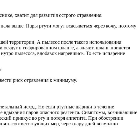
снике, хватит для развития острого отравления.
нала выше. Пары ртути могут всасываться через кожу, поэтому
ьшей территории. А пылесос после такого использования
и осядут в гофрированном шланге, а значит, шланг придется
 нутро пылесоса, вдобавок нагревшись. То есть испарение
ю.
свести риск отравления к минимуму.
летальный исход. Но если ртутные шарики в течение
сле вдыхания паров опасного реагента. Симптомы, возникающие
еский привкус во рту и потеря аппетита. При обострении
инять соответствующих мер, через пару дней возможно