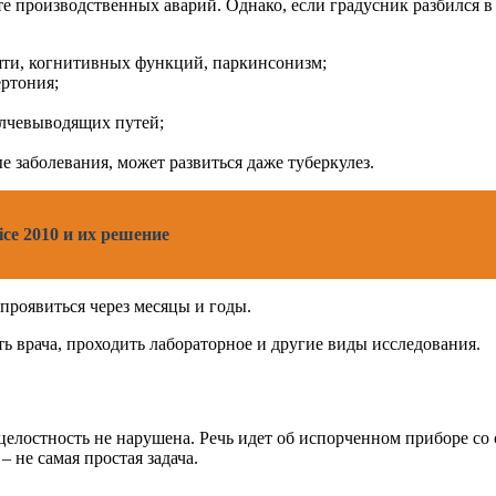
ате производственных аварий. Однако, если градусник разбился 
яти, когнитивных функций, паркинсонизм;
ертония;
елчевыводящих путей;
заболевания, может развиться даже туберкулез.
ce 2010 и их решение
проявиться через месяцы и годы.
ь врача, проходить лабораторное и другие виды исследования.
 целостность не нарушена. Речь идет об испорченном приборе с
 не самая простая задача.