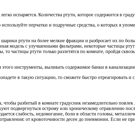
 легко испаряется. Количества ртути, которое содержится в граду
используйте перчатки и подручные средства, о которых я упоми
 шарики ртути на более мелкие фракции и разбросает их по бол
енная модель с улучшенными фильтрами, некоторые частицы ртут
 то частицы ртути только разлетятся по комнате, пройдя сквозь
я этого инструменты, выливать содержимое банки в канализаци
попадете в такую ситуацию, то сможете быстро отреагировать и 
а, чтобы разбитый в комнате градусник незамедлительно повлек 
искуют подвергнуться острому или хроническому отравлению по
ается слабость, недомогание, боли в области головы, металлич
 отравления: от кровоточивости десен до пневмонии. Если не пр