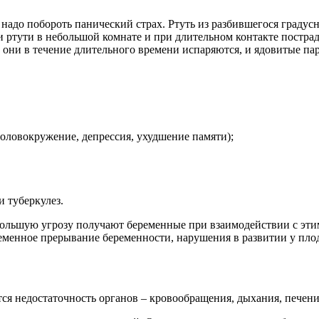
а надо побороть панический страх. Ртуть из разбившегося градус
ртути в небольшой комнате и при длительном контакте пострад
м они в течение длительного времени испаряются, и ядовитые па
оловокружение, депрессия, ухудшение памяти);
и туберкулез.
ольшую угрозу получают беременные при взаимодействии с эти
еменное прерывание беременности, нарушения в развитии у пло
 недостаточность органов – кровообращения, дыхания, печени, 