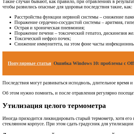
Такие случаи бывают, как правило, при отравлениях в результ
чтобы развились опасные для здоровья последствия такие, как:
Расстройства функции нервной системы – снижение пам
Поражение сердечно-сосудистой системы – аритмия, гип
Острая и хроническая пневмония;
Поражение печени – токсический гепатоз, дискинезия ж
Токсический нефроз почек;
Снижение иммунитета, на этом фоне часты инфекционные 
Популярные статьи
Ошибка Windows 10: проблемы с Offi
Последствия могут развиваться исподволь, длительное время и 
Об этом нужно помнить, и после отравления регулярно посещат
Утилизация целого термометра
Иногда приходится ликвидировать старый термометр, хотя его
стеклянном корпусе. При этом сдать градусник для утилизации –