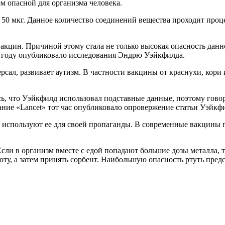
ом опасной для организма человека.
е 50 мкг. Данное количество соединений вещества проходит проце
кцин. Причиной этому стала не только высокая опасность данно
8 году опубликовало исследования Эндрю Уэйкфилда.
ерсал, развивает аутизм. В частности вакцины от краснухи, кор
.
ь, что Уэйкфилд использовал подставные данные, поэтому говор
дание «Lancet» тот час опубликовало опровержение статьи Уэйкф
 используют ее для своей пропаганды. В современные вакцины 
сли в организм вместе с едой попадают большие дозы металла, т
оту, а затем принять сорбент. Наибольшую опасность ртуть пре