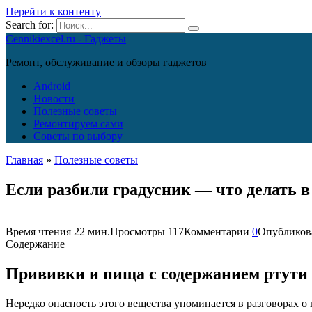
Перейти к контенту
Search for:
Cennikiexcel.ru - Гаджеты
Ремонт, обслуживание и обзоры гаджетов
Android
Новости
Полезные советы
Ремонтируем сами
Советы по выбору
Главная
»
Полезные советы
Если разбили градусник — что делать 
Время чтения
22 мин.
Просмотры
117
Комментарии
0
Опубликов
Содержание
Прививки и пища с содержанием ртути
Нередко опасность этого вещества упоминается в разговорах о 