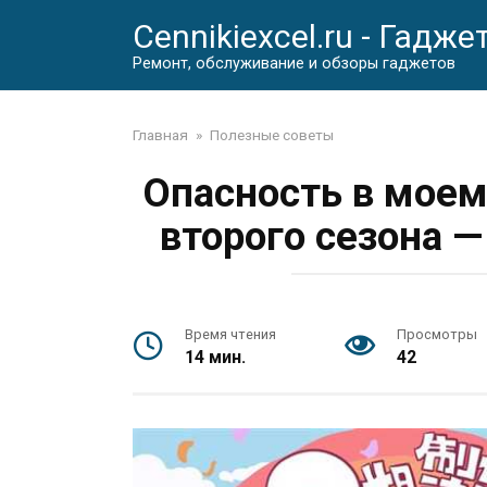
Перейти
Cennikiexcel.ru - Гадже
к
контенту
Ремонт, обслуживание и обзоры гаджетов
Главная
»
Полезные советы
Опасность в моем
второго сезона 
Время чтения
Просмотры
14 мин.
42