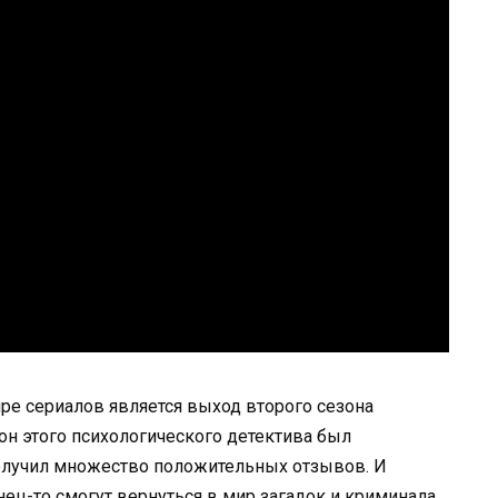
е сериалов является выход второго сезона
он этого психологического детектива был
получил множество положительных отзывов. И
нец-то смогут вернуться в мир загадок и криминала,