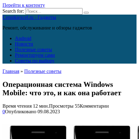
Перейти к контенту
Search for:
Cennikiexcel.ru - Гаджеты
Ремонт, обслуживание и обзоры гаджетов
Android
Новости
Полезные советы
Ремонтируем сами
Советы по выбору
Главная
»
Полезные советы
Операционная система Windows
Mobile: что это, и как она работает
Время чтения
12 мин.
Просмотры
55
Комментарии
0
Опубликовано
09.08.2023