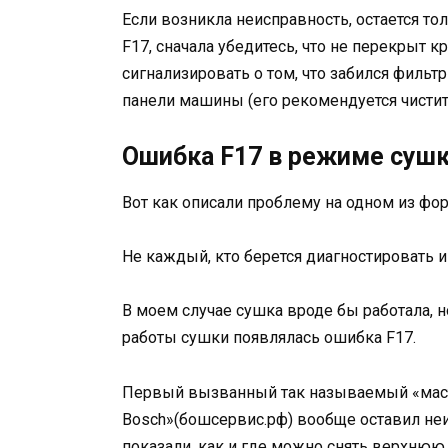
Если возникла неисправность, остается т
F17, сначала убедитесь, что не перекрыт 
сигнализировать о том, что забился фильт
панели машины (его рекомендуется чистить
Ошибка F17 в режиме сушки
Вот как описали проблему на одном из фо
Не каждый, кто берется диагностировать и
В моем случае сушка вроде бы работала, 
работы сушки появлялась ошибка F17.
Первый вызванный так называемый «маст
Bosch»(бошсервис.рф) вообще оставил не
показали, как и где можно снять верхн