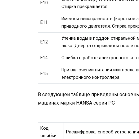
Е10
Стирка прекращается.
Имеется неисправность (короткое 
Е11
приводного двигателя. Стирка прек
Утечка воды в поддон стиральной 
Е12
люка. Дверца открывается после по
Е14
Ошибка в работе электронного конт
При включении питания или после 
Е15
электронного контроллера.
В следующей таблице приведены основные
машинах марки HANSA серии РC
Код
Расшифровка, способ устранени
ошибки