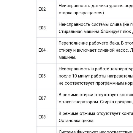
Неисправность датчика уровня воды
Е02
стирка прекращается).
Неисправность системы слива (не п
Е03
Стиральная машина блокирует люк 
Переполнение рабочего бака. В эт
Е04
стирку и включает сливной насос.
машины.
Неисправность в работе температур
Е05
после 10 минут работы нагреватель
не соответствует программным нор
В режиме стирки отсутствует конта
Е07
с тахогенератором. Стирка прекращ
В режиме отжима отсутствует конт
Е08
Остановка цикла.
Система фиксирует несоответствие 