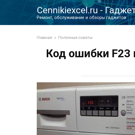
Перейти
Cennikiexcel.ru - Гадже
к
контенту
Ремонт, обслуживание и обзоры гаджетов
Главная
»
Полезные советы
Код ошибки F23 