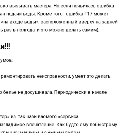
олько вызывать мастера. Но если появилась ошибка
кран подачи воды. Кроме того, ошибка F17 может
р «на входе воды», расположенный вверху на задней
 раз в полгода, и это можно делать самим).
!!!
румов:
 ремонтировать неисправности, умеет это делать.
но белье не досушивала. Периодически в начале
ер» из так называемого «сервиса
изгладимое впечатление. Как будто ему побыстрому
юю крышку машины и с умным видом