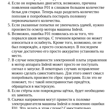
Если он нормально двигается, возможно, причина
появления ошибки F01 в слишком большом количестве
белья для стирки. Теперь надо разделить количество
пополам и попробовать постирать половину
первоначального количества.
Если указанные попытки не увенчались удачей, нужно
произвести осмотр мотора машины Indesit.
Возможно, ошибка F01 появилась из-за того, что
порвался шкив мотора. С течением времени он может
износиться и ослабнуть. Кроме того, возможно, он не
был повреждён, а просто соскользнул. В последнем
случае достаточно его просто аккуратно установить на
место.
В случае неисправности электронной платы управления
в мотор аппарата Indesit может просто не поступать
сигнал о запуске. В некоторых случаях исправление
можно сделать самостоятельно. Для этого имеет смысл
попробовать произвести сброс программ. Если это не
поможет, то с такой неисправностью придётся,
обращаться в мастерскую.
Если стёрты или повреждены щётки, будет необходимо
их заменить.
Скачки напряжения могут привести к поломке
электродвигателя машины Indesit и появлению ошибки
F01. Что делать в этом случае? Самостоятельно