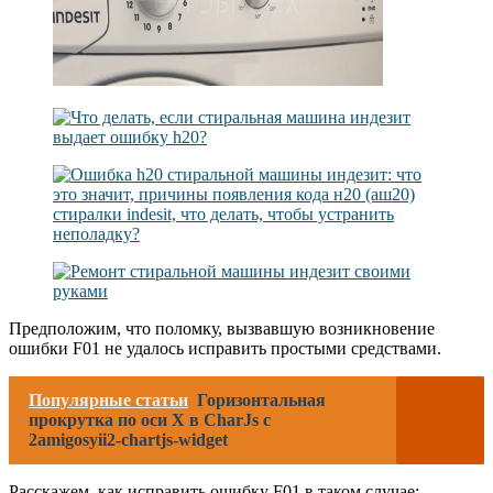
Предположим, что поломку, вызвавшую возникновение
ошибки F01 не удалось исправить простыми средствами.
Популярные статьи
Горизонтальная
прокрутка по оси X в CharJs с
2amigosyii2-chartjs-widget
Расскажем, как исправить ошибку F01 в таком случае: