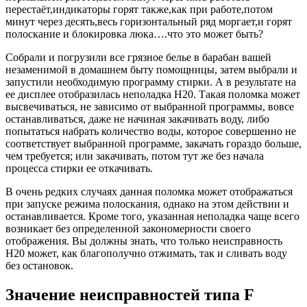
перестаёт,индикаторы горят также,как при работе,потом
минут через десять,весь горизонтальный ряд моргает,и горят
полоскание и блокировка люка….что это может быть?
Собрали и погрузили все грязное белье в барабан вашей
незаменимой в домашнем быту помощницы, затем выбрали и
запустили необходимую программу стирки. А в результате на
ее дисплее отобразилась неполадка H20. Такая поломка может
высвечиваться, не зависимо от выбранной программы, вовсе
останавливаться, даже не начиная закачивать воду, либо
попытаться набрать количество воды, которое совершенно не
соответствует выбранной программе, закачать гораздо больше,
чем требуется; или закачивать, потом тут же без начала
процесса стирки ее откачивать.
В очень редких случаях данная поломка может отображаться
при запуске режима полоскания, однако на этом действии и
останавливается. Кроме того, указанная неполадка чаще всего
возникает без определенной закономерности своего
отображения. Вы должны знать, что только неисправность
Н20 может, как благополучно отжимать, так и сливать воду
без остановок.
Значение неисправностей типа F