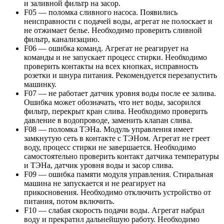
и заливной фильтр на засор.
F05 — поломка сливного насоса. Появились
неисправности с подачей воды, агрегат не полоскает и
не отжимает белье. Необходимо проверить сливной
фильтр, канализацию.
F06 — ошибка команд. Агрегат не реагирует на
команды и не запускает процесс стирки. Необходимо
проверить контакты на всех кнопках, исправность
розетки и шнура питания. Рекомендуется перезапустить
машинку.
F07 — не работает датчик уровня воды после ее залива.
Ошибка может обозначать, что нет воды, засорился
фильтр, перекрыт кран слива. Необходимо проверить
давление в водопроводе, заменить клапан слива.
F08 — поломка ТЭНа. Модуль управления имеет
замкнутую сеть в контакте с ТЭНом. Агрегат не греет
воду, процесс стирки не завершается. Необходимо
самостоятельно проверить контакт датчика температуры
и ТЭНа, датчик уровня воды и засор слива.
F09 — ошибка памяти модуля управления. Стиральная
машина не запускается и не реагирует на
прикосновения. Необходимо отключить устройство от
питания, потом включить.
F10 — слабая скорость подачи воды. Агрегат набрал
воду и прекратил дальнейшую работу. Необходимо