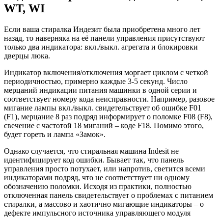
WT, WI
Если ваша стиралка Индезит была приобретена много лет
назад, то наверняка на её панели управления присутствуют
только два индикатора: вкл./выкл. агрегата и блокировки
дверцы люка.
Индикатор включения/отключения моргает циклом с четкой
периодичностью, примерно каждые 3-5 секунд. Число
мерцаний индикации питания машинки в одной серии и
соответствует номеру кода неисправности. Например, разовое
мигание лампы вкл./выкл. свидетельствует об ошибке F01
(F1), мерцание 8 раз подряд информирует о поломке F08 (F8),
свечение с частотой 18 миганий – коде F18. Помимо этого,
будет гореть и лампа «Замок».
Однако случается, что стиральная машина Indesit не
идентифицирует код ошибки. Бывает так, что панель
управления просто потухает, или напротив, светится всеми
индикаторами подряд, что не соответствует ни одному
обозначению поломки. Исходя из практики, полностью
отключенная панель свидетельствует о проблемах с питанием
стиралки, а массово и хаотично мигающие индикаторы – о
дефекте импульсного источника управляющего модуля