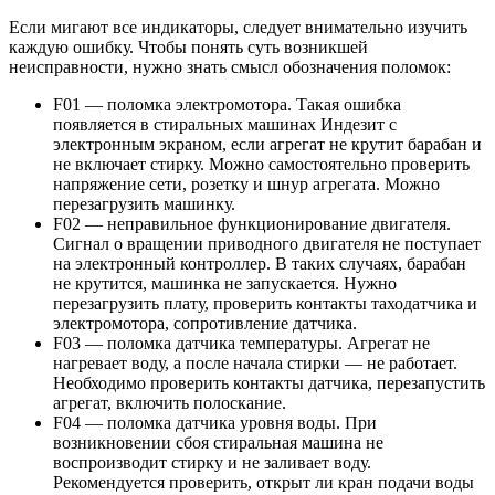
Если мигают все индикаторы, следует внимательно изучить
каждую ошибку. Чтобы понять суть возникшей
неисправности, нужно знать смысл обозначения поломок:
F01 — поломка электромотора. Такая ошибка
появляется в стиральных машинах Индезит с
электронным экраном, если агрегат не крутит барабан и
не включает стирку. Можно самостоятельно проверить
напряжение сети, розетку и шнур агрегата. Можно
перезагрузить машинку.
F02 — неправильное функционирование двигателя.
Сигнал о вращении приводного двигателя не поступает
на электронный контроллер. В таких случаях, барабан
не крутится, машинка не запускается. Нужно
перезагрузить плату, проверить контакты таходатчика и
электромотора, сопротивление датчика.
F03 — поломка датчика температуры. Агрегат не
нагревает воду, а после начала стирки — не работает.
Необходимо проверить контакты датчика, перезапустить
агрегат, включить полоскание.
F04 — поломка датчика уровня воды. При
возникновении сбоя стиральная машина не
воспроизводит стирку и не заливает воду.
Рекомендуется проверить, открыт ли кран подачи воды