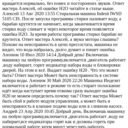
вращается нормально, без помех и посторонних звуков. Ответ
мастера Алексей, об ошибке H2O читайте в статье выше.
Алексей 13 Авг 2020 13:55 Стиральная машина Indesit IWSD
5105 CIS. После запуска программы стирки наливает воду, а
барабан крутится не начинает, когда заканчивается время
стирки воду сливает и через некоторое время появляется
ошибка H2O. За время работы программы стирки барабан не
крутится. Ответ мастера Алексей, а звуки мотора слышны?
Похоже на неисправность в цепи прессостата, машинка не
видит, что вода набралась, долго думает и пишет ошибка.
Аноним 10 Июл 2020 14:14 Добрый день! Включаешь
машинку на любую программу,включается ,двигатель работает
,воду набирает, горит индикатор набора воды и блокировки
дверей. На этом и всё. Выдает ошибку Н20 . Что это может
быть? Ответ мастера Может быть неисправность в системе
набора воды. Аноним 30 Май 2020 22:26 Машинка Индезит
включается и работает в режиме то есть стирает полоскание
идёт когда наступает время отжима сразу выходит ошибка
H20 не можем определить почему так? Ответ мастера Может
быть сбой в работе модуля управления, а может быть и
неисправность в клапане подачи воды или в сливном насосе.
Андрей 23 Апр 2020 10:45 Добрый день. Включаешь машинку
на любую программу,включается ,двигатель работает ,воду не
набирает,все индикаторы горят как и должны гореть при
нормальной работе,затем минут через пять работать