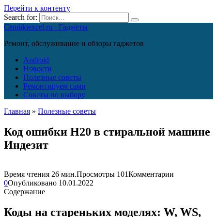
Перейти к контенту
Search for:
Cennikiexcel.ru - Гаджеты
Ремонт, обслуживание и обзоры гаджетов
Android
Новости
Полезные советы
Ремонтируем сами
Советы по выбору
Главная
»
Полезные советы
Код ошибки H20 в стиральной машине
Индезит
Время чтения
26 мин.
Просмотры
101
Комментарии
0
Опубликовано
10.01.2022
Содержание
Коды на стареньких моделях: W, WS,