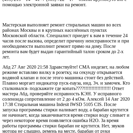
помощью электронной заявки на ремонт.
Мастерская выполняет ремонт стиральных машин во всех
районах Москвы и в крупных населённых пунктах
Московской области. Специалист приедет к вам в течение 24
часов после вызова, определит причину неисправности и при
необходимости выполнит ремонт прямо на дому. После
ремонта вам будет выдан гарантийный талон сроком до 2-х
лет.
Абд 27 Авг 2020 21:58 Здравствуйте! СМА индезит, на любом
режиме вставляю вилку в розетку, на секунду открывается
водяной клапан и после этого машинка стоит без действий.
Плавно моргает индикатор пуск-пауза, инд. 3ч. и замочек. Кто
сталкивался- подскажите где копать????!!!!!!!!!!!!!!!!!! Ответ
мастера Абд, проверяйте исправность КЭН. У исправного
соленоида сопротивление от 2 до 4 кОм. Алексей 14 Авг 2020
17:38 Стиральная машина Indesit IWSD 5105 CIS. После
запуска программы стирки наливает воду, а барабан крутится
не начинает, когда заканчивается время стирки воду сливает и
через некоторое время появляется ошибка H2O. За время
работы программы стирки барабан не крутится. Нет, звуков
мотора не слышно, ремень на месте, барабан от руки