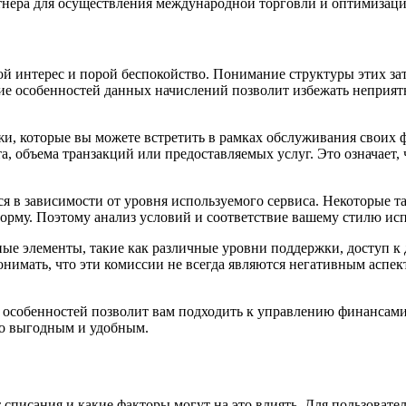
тнера для осуществления международной торговли и оптимизац
й интерес и порой беспокойство. Понимание структуры этих за
ие особенностей данных начислений позволит избежать неприят
и, которые вы можете встретить в рамках обслуживания своих 
 объема транзакций или предоставляемых услуг. Это означает, ч
ся в зависимости от уровня используемого сервиса. Некоторые
тформу. Поэтому анализ условий и соответствие вашему стилю и
ные элементы, такие как различные уровни поддержки, доступ 
нимать, что эти комиссии не всегда являются негативным аспект
х особенностей позволит вам подходить к управлению финансам
но выгодным и удобным.
 списания и какие факторы могут на это влиять. Для пользоват