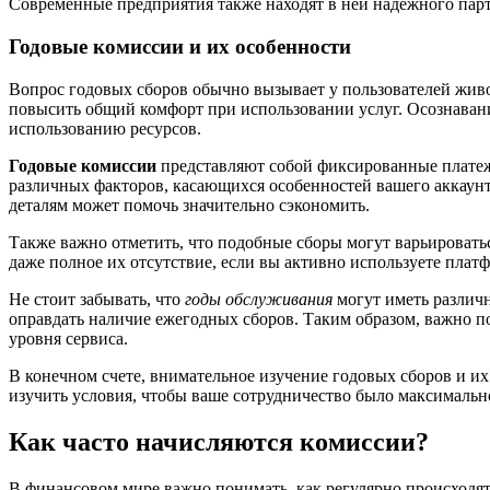
Современные предприятия также находят в ней надежного пар
Годовые комиссии и их особенности
Вопрос годовых сборов обычно вызывает у пользователей живо
повысить общий комфорт при использовании услуг. Осознаван
использованию ресурсов.
Годовые комиссии
представляют собой фиксированные платеж
различных факторов, касающихся особенностей вашего аккаунта,
деталям может помочь значительно сэкономить.
Также важно отметить, что подобные сборы могут варьировать
даже полное их отсутствие, если вы активно используете пла
Не стоит забывать, что
годы обслуживания
могут иметь различ
оправдать наличие ежегодных сборов. Таким образом, важно по
уровня сервиса.
В конечном счете, внимательное изучение годовых сборов и и
изучить условия, чтобы ваше сотрудничество было максималь
Как часто начисляются комиссии?
В финансовом мире важно понимать, как регулярно происходят