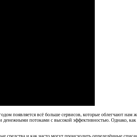
одом появляется всё больше сервисов, которые облегчают нам ж
 денежными потоками с высокой эффективностью. Однако, как и 
е средства и как часто могут происходить определённые списан