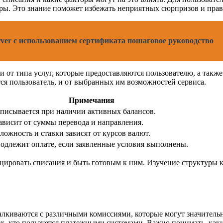
боры. Это знание поможет избежать неприятных сюрпризов и пра
rver с использованием сертификата пошаговое руководство
 от типа услуг, которые предоставляются пользователю, а также
тся пользователь, и от выбранных им возможностей сервиса.
Примечания
писывается при наличии активных балансов.
ависит от суммы перевода и направления.
ложность и ставки зависят от курсов валют.
одлежит оплате, если заявленные условия выполнены.
цировать списания и быть готовым к ним. Изучение структуры 
лкиваются с различными комиссиями, которые могут значительн
х, кто пользуется платежными системами. Важно понимать, как