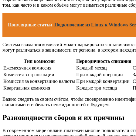
том, как часто и в каком объёме могут взиматься различные с
Популярные статьи
Подключение из Linux к Windows Se
Система взимания комиссий может варьироваться в зависимости
могут различаться в зависимости от региона, в котором находи
Тип комиссии
Периодичность списания
Ежемесячная комиссия
Каждый месяц
С
Комиссия за трансакции
При каждой операции
З
Комиссия за конвертацию валюты
При каждой конвертации
С
Квартальная комиссия
Каждые три месяца
П
Важно следить за своим счётом, чтобы своевременно идентифи
финансами и избежать неожиданностей в будущем.
Разновидности сборов и их причины
В современном мире онлайн-платежей многие пользователи ста
разным причинам и представляют собой важный аспект для все