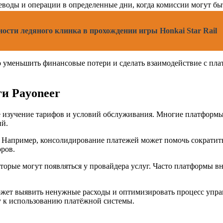
еводы и операции в определенные дни, когда комиссии могут бы
ости ледяного клинка в прохождении игры Honkai Star Rail
уменьшить финансовые потери и сделать взаимодействие с пла
ги Payoneer
е изучение тарифов и условий обслуживания. Многие платформы
ий.
 Например, консолидирование платежей может помочь сократить 
ров.
торые могут появляться у провайдера услуг. Часто платформы 
жет выявить ненужные расходы и оптимизировать процесс управ
у к использованию платёжной системы.