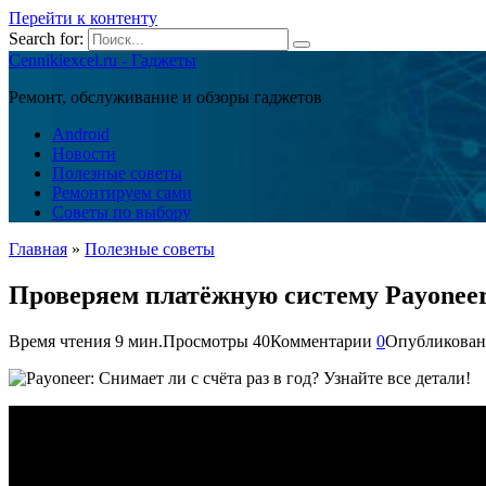
Перейти к контенту
Search for:
Cennikiexcel.ru - Гаджеты
Ремонт, обслуживание и обзоры гаджетов
Android
Новости
Полезные советы
Ремонтируем сами
Советы по выбору
Главная
»
Полезные советы
Проверяем платёжную систему Payoneer 
Время чтения
9 мин.
Просмотры
40
Комментарии
0
Опубликован