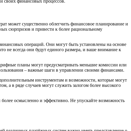
ии своих финансовых процессов.
трат может существенно облегчить финансовое планирование и
ных сюрпризов и привести к более рациональному
финансовых операций. Они могут быть установлены на основе
то не всегда они будут единого размера, и ваше внимание к
 тарифные планы могут предусматривать меньшие комиссии или
спользования – важные шаги в управлении своими финансами.
к дополнительным инструментам и возможности, которые могут
ом, а в ряде случаев могут служить залогом более высокого
и более осмысленно и эффективно. Не упускайте возможность
елей различных платёжных систем важно иметь представление о