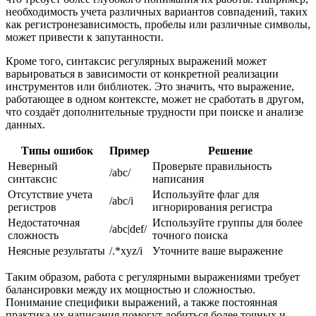
необходимость учета различных вариантов совпадений, таких
как регистронезависимость, пробелы или различные символы,
может привести к запутанности.
Кроме того, синтаксис регулярных выражений может
варьироваться в зависимости от конкретной реализации
инструментов или библиотек. Это значить, что выражение,
работающее в одном контексте, может не сработать в другом,
что создаёт дополнительные трудности при поиске и анализе
данных.
Типы ошибок
Пример
Решение
Неверный
Проверьте правильность
/abc/
синтаксис
написания
Отсутствие учета
Используйте флаг для
/abc/i
регистров
игнорирования регистра
Недостаточная
Используйте группы для более
/abc|def/
сложность
точного поиска
Неясные результаты
/.*xyz/i
Уточните ваше выражение
Таким образом, работа с регулярными выражениями требует
балансировки между их мощностью и сложностью.
Понимание специфики выражений, а также постоянная
практика их написания помогут добиться более точных и