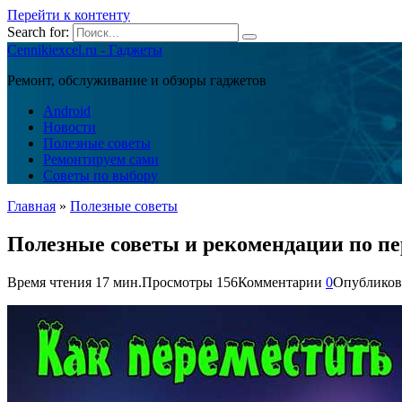
Перейти к контенту
Search for:
Cennikiexcel.ru - Гаджеты
Ремонт, обслуживание и обзоры гаджетов
Android
Новости
Полезные советы
Ремонтируем сами
Советы по выбору
Главная
»
Полезные советы
Полезные советы и рекомендации по пе
Время чтения
17 мин.
Просмотры
156
Комментарии
0
Опубликов