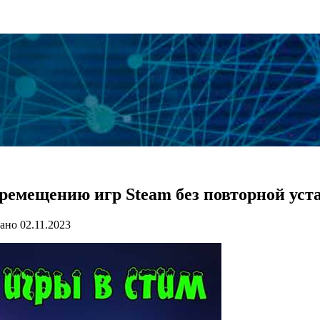
ремещению игр Steam без повторной уст
ано
02.11.2023