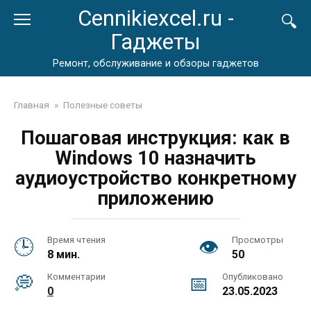
Перейти
Cennikiexcel.ru -
к
Гаджеты
контенту
Ремонт, обслуживание и обзоры гаджетов
Главная
»
Полезные советы
Пошаговая инструкция: как в
Windows 10 назначить
аудиоустройство конкретному
приложению
Время чтения
Просмотры
8 мин.
50
Комментарии
Опубликовано
0
23.05.2023