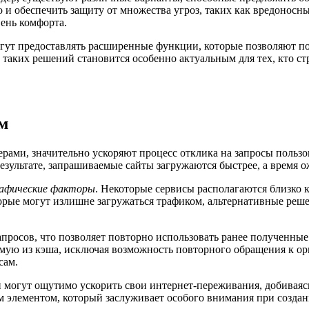
о и обеспечить защиту от множества угроз, таких как вредонос
ень комфорта.
гут предоставлять расширенные функции, которые позволяют пол
таких решений становится особенно актуальным для тех, кто ст
ам
ами, значительно ускоряют процесс отклика на запросы пользов
ультате, запрашиваемые сайты загружаются быстрее, а время о
рафические факторы
. Некоторые сервисы располагаются близко к
орые могут излишне загружаться трафиком, альтернативные реш
просов, что позволяет повторно использовать ранее полученные
ую из кэша, исключая возможность повторного обращения к ори
сам.
могут ощутимо ускорить свои интернет-переживания, добиваясь
 элементом, который заслуживает особого внимания при созда