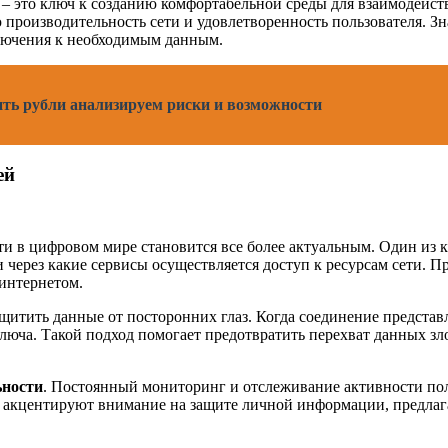
 – это ключ к созданию комфортабельной среды для взаимодейст
роизводительность сети и удовлетворенность пользователя. Зн
дключения к необходимым данным.
ить рубли анализируем риски и возможности
ей
и в цифровом мире становится все более актуальным. Один из 
м и через какие сервисы осуществляется доступ к ресурсам сети
интернетом.
ащитить данные от посторонних глаз. Когда соединение предста
ключа. Такой подход помогает предотвратить перехват данных 
ьности
. Постоянный мониторинг и отслеживание активности по
 акцентируют внимание на защите личной информации, предлага