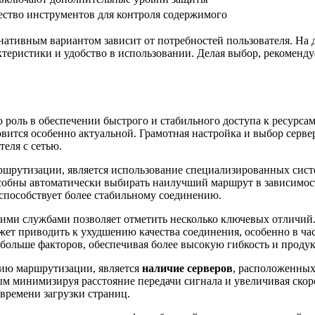
ство инструментов для контроля содержимого
рнативным вариантом зависит от потребностей пользователя. Н
теристики и удобство в использовании. Делая выбор, рекоменду
роль в обеспечении быстрого и стабильного доступа к ресурсам
овится особенно актуальной. Грамотная настройка и выбор серв
еля с сетью.
рутизации, является использование специализированных систе
обны автоматически выбирать наилучший маршрут в зависимости
и способствует более стабильному соединению.
ми службами позволяет отметить несколько ключевых отличий. В
жет приводить к ухудшению качества соединения, особенно в ча
ольше факторов, обеспечивая более высокую гибкость и продук
ию маршрутизации, является
наличие серверов
, расположенных
ым минимизируя расстояние передачи сигнала и увеличивая скор
времени загрузки страниц.