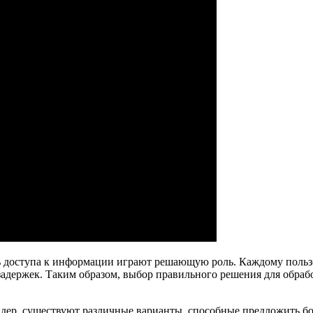
ть доступа к информации играют решающую роль. Каждому поль
держек. Таким образом, выбор правильного решения для обрабо
йдер, существуют различные варианты, способные предложить бо