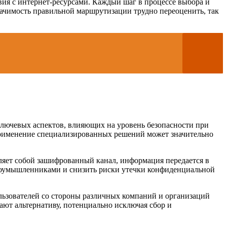
вия с интернет-ресурсами. Каждый шаг в процессе выбора и
ачимость правильной маршрутизации трудно переоценить, так
ключевых аспектов, влияющих на уровень безопасности при
. Применение специализированных решений может значительно
вляет собой зашифрованный канал, информация передается в
злоумышленниками и снизить риски утечки конфиденциальной
льзователей со стороны различных компаний и организаций
ют альтернативу, потенциально исключая сбор и