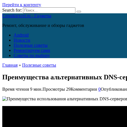
Перейти к контенту
Search for:
Cennikiexcel.ru - Гаджеты
Ремонт, обслуживание и обзоры гаджетов
Android
Новости
Полезные советы
Ремонтируем сами
Советы по выбору
Главная
»
Полезные советы
Преимущества альтернативных DNS-сер
Время чтения
9 мин.
Просмотры
29
Комментарии
0
Опубликован