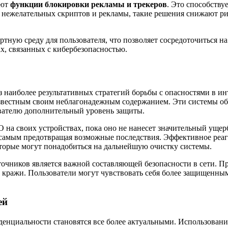
ают
функции блокировки рекламы и трекеров
. Это способству
п нежелательных скриптов и рекламы, такие решения снижают ри
ортную среду для пользователя, что позволяет сосредоточиться
ах, связанных с кибербезопасностью.
з наиболее результативных стратегий борьбы с опасностями в 
звестным своим неблагонадежным содержанием. Эти системы обн
ователю дополнительный уровень защиты.
 на своих устройствах, пока оно не нанесет значительный ущер
 самым предотвращая возможные последствия. Эффективное реаги
оторые могут понадобиться на дальнейшую очистку системы.
точников является важной составляющей безопасности в сети. 
кражи. Пользователи могут чувствовать себя более защищенными
ей
енциальности становятся все более актуальными. Использовани