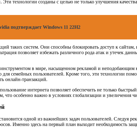
. Эти технологии созданы с целью не только улучшения качеств
idia подтверждает Windows 11 22H2
ций таких систем. Они способны блокировать доступ к сайтам,
трация позволяет избежать различного рода атак и утечек данны
инструментом в мире, насыщенном рекламой и неподобающим к
о для семейных пользователей. Кроме того, эти технологии пом
сть онлайн-транзакций.
спользование интернета позволяет обеспечить не только быстры
м, что особенно важно в условиях глобализации и увеличения чи
ей
тановится одной из важнейших задач пользователей. Следуя ре
росов. Именно здесь на первый план выходит необходимость защ