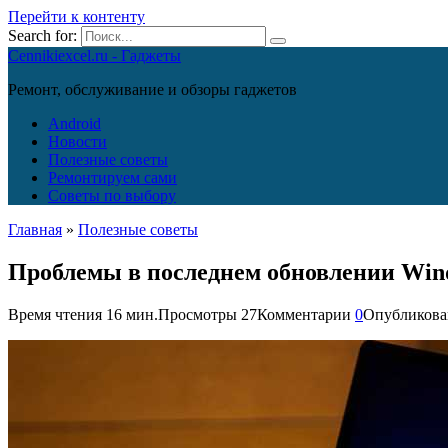
Перейти к контенту
Search for:
Cennikiexcel.ru - Гаджеты
Ремонт, обслуживание и обзоры гаджетов
Android
Новости
Полезные советы
Ремонтируем сами
Советы по выбору
Главная
»
Полезные советы
Проблемы в последнем обновлении Win
Время чтения
16 мин.
Просмотры
27
Комментарии
0
Опубликова