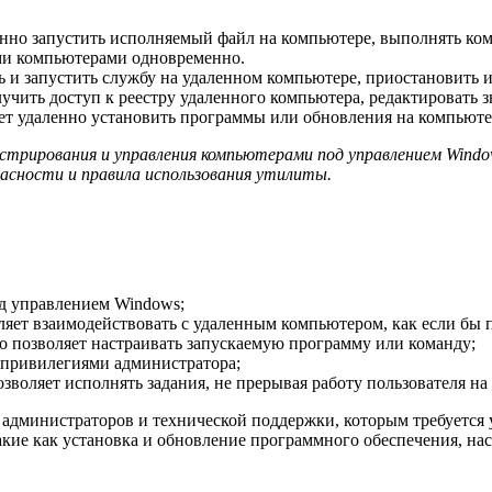
енно запустить исполняемый файл на компьютере, выполнять ко
ми компьютерами одновременно.
ть и запустить службу на удаленном компьютере, приостановить ил
лучить доступ к реестру удаленного компьютера, редактировать з
ет удаленно установить программы или обновления на компьютер
стрирования и управления компьютерами под управлением Wind
сности и правила использования утилиты.
д управлением Windows;
яет взаимодействовать с удаленным компьютером, как если бы п
о позволяет настраивать запускаемую программу или команду;
 привилегиями администратора;
зволяет исполнять задания, не прерывая работу пользователя на
х администраторов и технической поддержки, которым требуетс
ие как установка и обновление программного обеспечения, наст