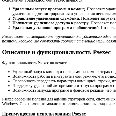
Основными возможностями Psexec являются:
Удаленный запуск программ и команд
. Позволяет удал
удаленного администрирования и управления нескольки
Управление удаленными службами
. Позволяет загрузи
Получение удаленного доступа к реестру
. Позволяет по
Удаленная установка программ и обновлений
. Позволя
Psexec является мощным инструментом для удаленного админи
поэтому необходимо соблюдать соответствующие меры безопа
Описание и функциональность Psexec
Функциональность Psexec включает:
Удаленный запуск команд и программ на компьютерах по
Возможность работы в интерактивном режиме, что позвол
Способность передавать параметры командной строки, чт
Поддержку удаленной авторизации и запуска программ с
Возможность запуска программ в фоновом режиме, что по
Psexec особенно полезна для администраторов сети, системны
Windows. С ее помощью можно выполнять различные задачи, так
Преимущества использования Psexec