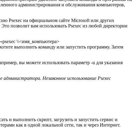
даленного администрирования и обслуживания компьютеров,
сию Psexec на официальном сайте Microsoft или других
 Это позволит вам использовать Psexec из любой директории
 «psexec \\<имя_компьютера>
отите выполнить команду или запустить программу. Затем
пример, вы можете использовать параметр -u для указания
ие администратора. Незаконное использование Psexec
ь и выполнить скрипт, загрузить и запустить сервис и
ерами как в одной локальной сети, так и через Интернет.