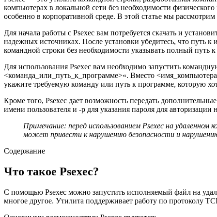
компьютерах в локальной сети без необходимости физического
особенно в корпоративной среде. В этой статье мы рассмотрим
Для начала работы с Psexec вам потребуется скачать и устано
надежных источниках. После установки убедитесь, что путь к
командной строки без необходимости указывать полный путь к
Для использования Psexec вам необходимо запустить командну
<команда_или_путь_к_программе>«. Вместо <имя_компьютера> у
укажите требуемую команду или путь к программе, которую хо
Кроме того, Psexec дает возможность передать дополнительны
имени пользователя и -p для указания пароля для авторизации 
Примечание: перед использованием Psexec на удаленном 
может привести к нарушению безопасности и нарушению
Содержание
Что такое Psexec?
С помощью Psexec можно запустить исполняемый файл на удале
многое другое. Утилита поддерживает работу по протоколу TCP