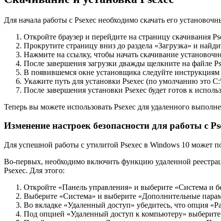
Для начала работы с Psexec необходимо скачать его установочн
Откройте браузер и перейдите на страницу скачивания Psexec
Прокрутите страницу вниз до раздела «Загрузка» и найди
Нажмите на ссылку, чтобы начать скачивание установочно
После завершения загрузки дважды щелкните на файле Pse
В появившемся окне установщика следуйте инструкциям
Укажите путь для установки Psexec (по умолчанию это C
После завершения установки Psexec будет готов к испол
Теперь вы можете использовать Psexec для удаленного выполне
Изменение настроек безопасности для работы с Ps
Для успешной работы с утилитой Psexec в Windows 10 может п
Во-первых, необходимо включить функцию удаленной реестрац
Psexec. Для этого:
Откройте «Панель управления» и выберите «Система и б
Выберите «Система» и выберите «Дополнительные пара
Во вкладке «Удаленный доступ» убедитесь, что опция «
Под опцией «Удаленный доступ к компьютеру» выберите