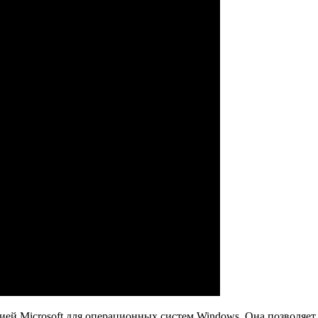
нией Microsoft для операционных систем Windows. Она позволяе