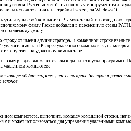
 присутствия. Psexec может быть полезным инструментом для у
 основы использования и настройки Psexec для Windows 10.
вить утилиту на свой компьютер. Вы можете найти последнюю вер
 исполняемому файлу Psexec добавлен в переменную среды PATH.
 исполняемому файлу.
ю строку от имени администратора. В командной строке введите
кажите имя или IP-адрес удаленного компьютера, на котором х
тите запустить на удаленном компьютере.
е параметры для выполнения команды или запуска программы. На
на удаленном компьютере.
компьютере убедитесь, что у вас есть права доступа и разрешен
 законов.
нном компьютере, выполнить команду командной строки, написат
/IP и может использоваться для управления удаленными компьют