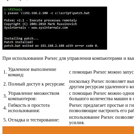
При использовании Psexec для управления компьютерами и вы
Удаленное выполнение
1.
с помощью Psexec можно запус
команд:
поскольку Psexec позволяет в
2.
Полный доступ к ресурсам:
другим ресурсам удаленного к
Управление множеством
с помощью Psexec можно однов
3.
компьютеров:
большого количества машин в 
Гибкость и простота
Psexec предлагает простые и 
4.
использования:
позволяющие настроить его ра
использование Psexec позволяе
5.
Отладка и тестирование:
усилия.