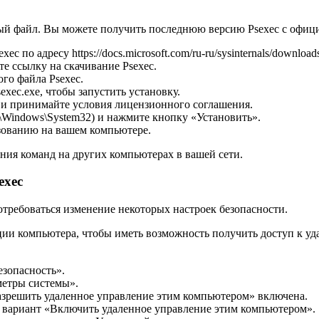
ый файл. Вы можете получить последнюю версию Psexec с официал
 по адресу https://docs.microsoft.com/ru-ru/sysinternals/downloads
те ссылку на скачивание Psexec.
го файла Psexec.
xec.exe, чтобы запустить установку.
 и принимайте условия лицензионного соглашения.
:\Windows\System32) и нажмите кнопку «Установить».
ьзованию на вашем компьютере.
ния команд на других компьютерах в вашей сети.
exec
отребоваться изменение некоторых настроек безопасности.
ии компьютера, чтобы иметь возможность получить доступ к у
езопасность».
метры системы».
Разрешить удаленное управление этим компьютером» включена.
 вариант «Включить удаленное управление этим компьютером».