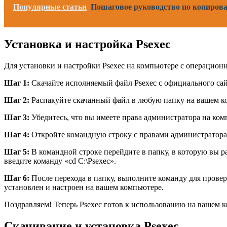
Популярные статьи
Пошаговое руководство по копиров
Установка и настройка Psexec
Для установки и настройки Psexec на компьютере с операцио
Шаг 1:
Скачайте исполняемый файл Psexec с официального сайта
Шаг 2:
Распакуйте скачанный файл в любую папку на вашем ком
Шаг 3:
Убедитесь, что вы имеете права администратора на комп
Шаг 4:
Откройте командную строку с правами администратора.
Шаг 5:
В командной строке перейдите в папку, в которую вы р
введите команду «cd C:\Psexec».
Шаг 6:
После перехода в папку, выполните команду для провер
установлен и настроен на вашем компьютере.
Поздравляем! Теперь Psexec готов к использованию на вашем 
Скачивание и установка Psexec