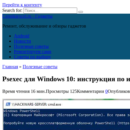
Перейти к контенту
Search for:
Cennikiexcel.ru - Гаджеты
Ремонт, обслуживание и обзоры гаджетов
Android
Новости
Полезные советы
Ремонтируем сами
Советы по выбору
Главная
»
Полезные советы
Psexec для Windows 10: инструкция по 
Время чтения
16 мин.
Просмотры
125
Комментарии
0
Опубликов