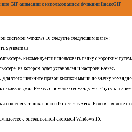
анию GIF анимации с использованием функции ImageGIF
нной системой Windows 10 следуйте следующим шагам:
 Sysinternals.
пьютере. Рекомендуется использовать папку с коротким путем,
ьютере, на котором будет установлен и настроен Psexec.
 Для этого щелкните правой кнопкой мыши по значку командной
аспаковали файл Psexec, с помощью команды «cd <путь_к_папке>«
ки наличия установленного Psexec: «psexec». Если вы видите ин
компьютере с операционной системой Windows 10.