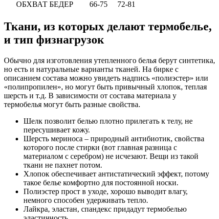
ОБХВАТ БЕДЕР
66-75
72-81
Ткани, из которых делают термобелье,
и тип физнагрузок
Обычно для изготовления утепленного белья берут синтетика,
но есть и натуральные варианты тканей. На бирке с
описанием состава можно увидеть надпись «полиэстер» или
«полипропилен», но могут быть привычный хлопок, теплая
шерсть и т.д. В зависимости от состава материала у
термобелья могут быть разные свойства.
Шелк позволит белью плотно прилегать к телу, не
пересушивает кожу.
Шерсть мериноса – природный антибиотик, свойства
которого после стирки (вот главная разница с
материалом с серебром) не исчезают. Вещи из такой
ткани не пахнет потом.
Хлопок обеспечивает антистатический эффект, потому
такое белье комфортно для постоянной носки.
Полиэстер прост в уходе, хорошо выводит влагу,
немного способен удерживать тепло.
Лайкра, эластан, спандекс придадут термобелью
эластичность.