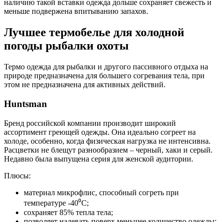
наличию такой вставки одежда дольше сохраняет свежесть и
меньше подвержена впитыванию запахов.
Лучшее термобелье для холодной
погоды рыбалки охоты
Термо одежда для рыбалки и другого пассивного отдыха на
природе предназначена для большего согревания тела, при
этом не предназначена для активных действий.
Huntsman
Бренд российской компании производит широкий
ассортимент греющей одежды. Она идеально согреет на
холоде, особенно, когда физическая нагрузка не интенсивна.
Расцветки не блещут разнообразием – черный, хаки и серый.
Недавно была выпущена серия для женской аудитории.
Плюсы:
материал микрофлис, способный согреть при
температуре -40⁰C;
сохраняет 85% тепла тела;
позволяет надевать поверх меньшее количество одежды;