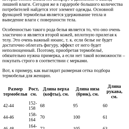
лишней влаги. Сегодня же в гардеробе большого количества
потребителей найдется этот элемент одежды. Основной
функцией термобелья является удерживание тепла и
выведение влаги с поверхности тела.
Особенностью такого рода белья является то, что оно очень
эластично и является второй кожей, вплотную прилегая к
телу. Это очень важный нюанс, т. к. если белье не будет
достаточно облегать фигуру, эффект от него будет
неполноценный. Поэтому, приобретая термобельё,
обязательно нужна примерка, а если нет такой возможности –
покупать строго в соответствии с мерками.
Вот, к примеру, как выглядит размерная сетка подбора
термобелья для женщин.
Длина
Размер
Рост,
Длина верха
Длина низа
рукава,
термобелья
см.
(кофты), см.
(брюк), см.
см.
152-
42-44
68
95
60
158
158-
44-46
70
100
61
164
164-
46-48
72
105
63