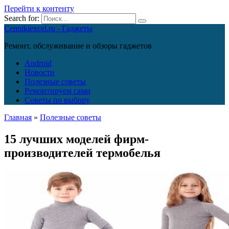
Перейти к контенту
Search for:
Cennikiexcel.ru - Гаджеты
Ремонт, обслуживание и обзоры гаджетов
Android
Новости
Полезные советы
Ремонтируем сами
Советы по выбору
Главная
»
Полезные советы
15 лучших моделей фирм-
производителей термобелья