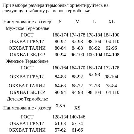
При выборе размера термобелья ориентируйтесь на
следующую таблицу размеров термобелья:
Наименование / размер
S
M
L
XL
Мужское Термобелье
РОСТ
168-174
174-178
178-184
184-190
ОБХВАТ ГРУДИ
86-92
92-98
98-104
104-110
ОБХВАТ ТАЛИИ
80-84
84-88
88-92
92-96
ОБХВАТ БЕДЕР
90-94
96-100
100-104
104-108
Женское Термобелье
РОСТ
160-164
164-170
168-174
172-178
92-98
ОБХВАТ ГРУДИ
84-88
88-92
98-104
ОБХВАТ ТАЛИИ
64-68
68-72
72-78
78-84
ОБХВАТ БЕДЕР
90-94
94-98
98-104
104-110
Детское Термобелье
XXS
Наименование / размер
XS
РОСТ
128-134
140-146
ОБХВАТ ГРУДИ
61-68
67-74
ОБХВАТ ТАЛИИ
57-62
61-66