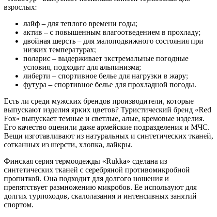
взрослых:
лайф – для теплого времени годы;
актив – с повышенным влагоотведением в прохладу;
двойная шерсть – для малоподвижного состояния при
низких температурах;
поларис – выдерживает экстремальные погодные
условия, подходит для альпинизма;
либерти – спортивное белье для нагрузки в жару;
футура – спортивное белье для прохладной погоды.
Есть ли среди мужских брендов производители, которые
выпускают изделия ярких цветов? Туристический бренд «Red
Fox» выпускает темные и светлые, алые, кремовые изделия.
Его качество оценили даже армейские подразделения и МЧС.
Вещи изготавливают из натуральных и синтетических тканей,
сотканных из шерсти, хлопка, лайкры.
Финская серия термоодежды «Rukka» сделана из
синтетических тканей с серебряной противомикробной
пропиткой. Она подходит для долгого ношения и
препятствует размножению микробов. Ее используют для
долгих турпоходов, скалолазания и интенсивных занятий
спортом.