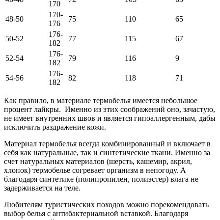
170
170-
48-50
75
110
65
176
176-
50-52
77
115
67
182
176-
52-54
79
116
9
182
176-
54-56
82
118
71
182
Как правило, в материале термобелья имеется небольшое
процент лайкры. Именно из этих соображений оно, зачастую,
не имеет внутренних швов и является гипоаллергенным, дабы
исключить раздражение кожи.
Материал термобелья всегда комбинированный и включает в
себя как натуральные, так и синтетические ткани. Именно за
счет натуральных материалов (шерсть, кашемир, акрил,
хлопок) термобелье согревает организм в непогоду. А
благодаря синтетике (полипропилен, полиэстер) влага не
задерживается на теле.
Любителям туристических походов можно порекомендовать
выбор белья с антибактериальной вставкой. Благодаря