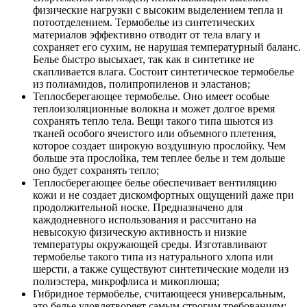
физические нагрузки с высоким выделением тепла и
потоотделением. Термобелье из синтетических
материалов эффективно отводит от тела влагу и
сохраняет его сухим, не нарушая температурный баланс.
Белье быстро высыхает, так как в синтетике не
скапливается влага. Состоит синтетическое термобелье
из полиамидов, полипропиленов и эластанов;
Теплосберегающее термобелье. Оно имеет особые
теплоизоляционные волокна и может долгое время
сохранять тепло тела. Вещи такого типа шьются из
тканей особого ячеистого или объемного плетения,
которое создает широкую воздушную прослойку. Чем
больше эта прослойка, тем теплее белье и тем дольше
оно будет сохранять тепло;
Теплосберегающее белье обеспечивает вентиляцию
кожи и не создает дискомфортных ощущений даже при
продолжительной носке. Предназначено для
каждодневного использования и рассчитано на
невысокую физическую активность и низкие
температуры окружающей среды. Изготавливают
термобелье такого типа из натурального хлопа или
шерсти, а также существуют синтетические модели из
полиэстера, микрофлиса и микоплюша;
Гибридное термобелье, считающееся универсальным,
это белье удовлетворяет самым строгим требованиям: