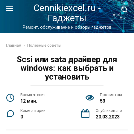
Перейти
Cennikiexcel.ru -
к
Гаджеты
контенту
Ремонт, обслуживание и обзоры гаджетов
Главная
»
Полезные советы
Scsi или sata драйвер для
windows: как выбрать и
установить
Время чтения
Просмотры
12 мин.
53
Комментарии
Опубликовано
0
20.03.2023