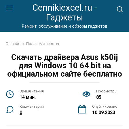
Перейти
Cennikiexcel.ru -
к
Гаджеты
контенту
Ремонт, обслуживание и обзоры гаджетов
Главная
»
Полезные советы
Скачать драйвера Asus k50ij
для Windows 10 64 bit на
официальном сайте бесплатно
Время чтения
Просмотры
14 мин.
85
Комментарии
Опубликовано
0
10.09.2023