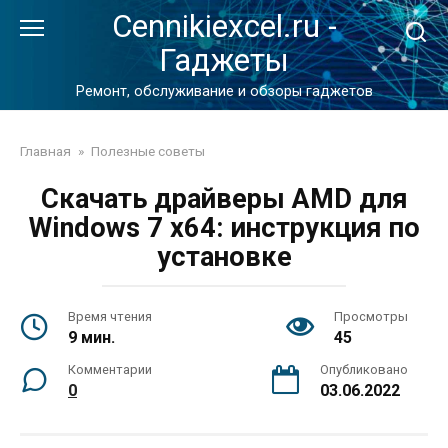
Перейти
Cennikiexcel.ru -
к
Гаджеты
контенту
Ремонт, обслуживание и обзоры гаджетов
Главная
»
Полезные советы
Скачать драйверы AMD для
Windows 7 x64: инструкция по
установке
Время чтения
Просмотры
9 мин.
45
Комментарии
Опубликовано
0
03.06.2022