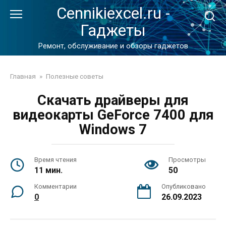
Перейти
Cennikiexcel.ru -
к
Гаджеты
контенту
Ремонт, обслуживание и обзоры гаджетов
Главная
»
Полезные советы
Скачать драйверы для
видеокарты GeForce 7400 для
Windows 7
Время чтения
Просмотры
11 мин.
50
Комментарии
Опубликовано
0
26.09.2023