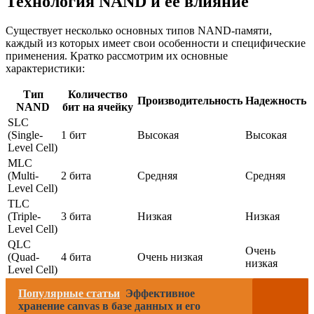
Технология NAND и её влияние
Существует несколько основных типов NAND-памяти,
каждый из которых имеет свои особенности и специфические
применения. Кратко рассмотрим их основные
характеристики:
Тип
Количество
Производительность
Надежность
NAND
бит на ячейку
SLC
(Single-
1 бит
Высокая
Высокая
Level Cell)
MLC
(Multi-
2 бита
Средняя
Средняя
Level Cell)
TLC
(Triple-
3 бита
Низкая
Низкая
Level Cell)
QLC
Очень
(Quad-
4 бита
Очень низкая
низкая
Level Cell)
Популярные статьи
Эффективное
хранение canvas в базе данных и его