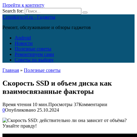
Перейти к контенту
Search for:
Cennikiexcel.ru - Гаджеты
Ремонт, обслуживание и обзоры гаджетов
Android
Новости
Полезные советы
Ремонтируем сами
Советы по выбору
Главная
»
Полезные советы
Скорость SSD и объем диска как
взаимосвязанные факторы
Время чтения
10 мин.
Просмотры
37
Комментарии
0
Опубликовано
25.10.2024