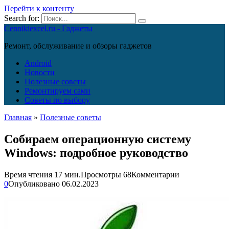
Перейти к контенту
Search for:
Cennikiexcel.ru - Гаджеты
Ремонт, обслуживание и обзоры гаджетов
Android
Новости
Полезные советы
Ремонтируем сами
Советы по выбору
Главная
»
Полезные советы
Собираем операционную систему
Windows: подробное руководство
Время чтения
17 мин.
Просмотры
68
Комментарии
0
Опубликовано
06.02.2023