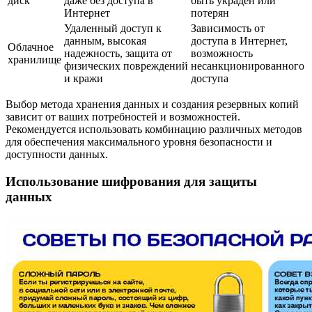
диск
даже без доступа в
быть украден или
Интернет
потерян
Удаленный доступ к
Зависимость от
данным, высокая
доступа в Интернет,
Облачное
надежность, защита от
возможность
хранилище
физических повреждений
несанкционированного
и кражи
доступа
Выбор метода хранения данных и создания резервных копий
зависит от ваших потребностей и возможностей.
Рекомендуется использовать комбинацию различных методов
для обеспечения максимального уровня безопасности и
доступности данных.
Использование шифрования для защиты
данных