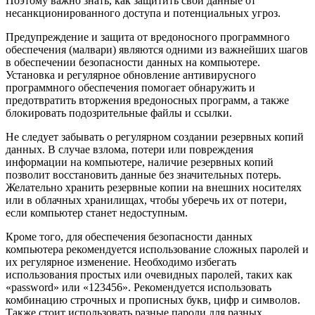
Поэтому важно знать, как защитить свои данные от
несанкционированного доступа и потенциальных угроз.
Предупреждение и защита от вредоносного программного
обеспечения (малвари) являются одними из важнейших шагов
в обеспечении безопасности данных на компьютере.
Установка и регулярное обновление антивирусного
программного обеспечения помогает обнаружить и
предотвратить вторжения вредоносных программ, а также
блокировать подозрительные файлы и ссылки.
Не следует забывать о регулярном создании резервных копий
данных. В случае взлома, потери или повреждения
информации на компьютере, наличие резервных копий
позволит восстановить данные без значительных потерь.
Желательно хранить резервные копии на внешних носителях
или в облачных хранилищах, чтобы уберечь их от потери,
если компьютер станет недоступным.
Кроме того, для обеспечения безопасности данных
компьютера рекомендуется использование сложных паролей и
их регулярное изменение. Необходимо избегать
использования простых или очевидных паролей, таких как
«password» или «123456». Рекомендуется использовать
комбинацию строчных и прописных букв, цифр и символов.
Также стоит использовать разные пароли для разных