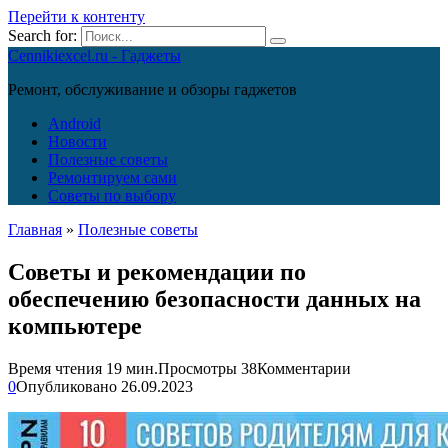
Перейти к контенту
Search for:
Cennikiexcel.ru - Гаджеты
Ремонт, обслуживание и обзоры гаджетов
Android
Новости
Полезные советы
Ремонтируем сами
Советы по выбору
Главная
»
Полезные советы
Советы и рекомендации по
обеспечению безопасности данных на
компьютере
Время чтения
19 мин.
Просмотры
38
Комментарии
0
Опубликовано
26.09.2023