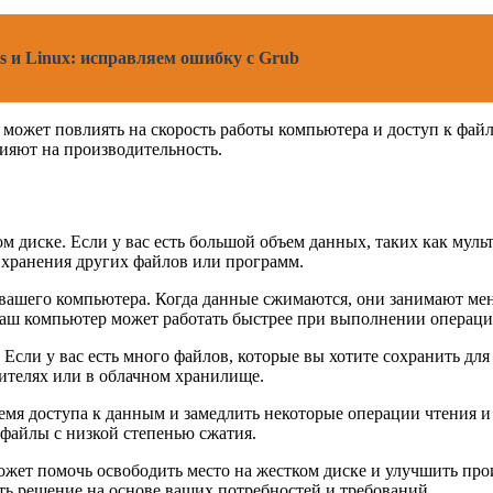
 и Linux: исправляем ошибку с Grub
о может повлиять на скорость работы компьютера и доступ к фай
лияют на производительность.
ком диске. Если у вас есть большой объем данных, таких как м
 хранения других файлов или программ.
вашего компьютера. Когда данные сжимаются, они занимают мен
 ваш компьютер может работать быстрее при выполнении операци
Если у вас есть много файлов, которые вы хотите сохранить дл
ителях или в облачном хранилище.
емя доступа к данным и замедлить некоторые операции чтения и
 файлы с низкой степенью сжатия.
ожет помочь освободить место на жестком диске и улучшить про
ть решение на основе ваших потребностей и требований.