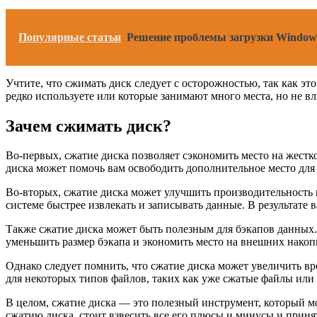
Популярные статьи
Решение проблемы загрузки Windows
Учтите, что сжимать диск следует с осторожностью, так как эт
редко используете или которые занимают много места, но не в
Зачем сжимать диск?
Во-первых, сжатие диска позволяет сэкономить место на жест
диска может помочь вам освободить дополнительное место для
Во-вторых, сжатие диска может улучшить производительность 
системе быстрее извлекать и записывать данные. В результате
Также сжатие диска может быть полезным для бэкапов данных. 
уменьшить размер бэкапа и экономить место на внешних накоп
Однако следует помнить, что сжатие диска может увеличить вр
для некоторых типов файлов, таких как уже сжатые файлы или
В целом, сжатие диска — это полезный инструмент, который м
сжатию диска, стоит взвесить все его плюсы и минусы и приня