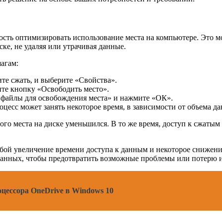
мость оптимизировать использование места на компьютере. Это 
ке, не удаляя или утрачивая данные.
агам:
те сжать, и выберите «Свойства».
те кнопку «Освободить место».
 файлы для освобождения места» и нажмите «ОК».
оцесс может занять некоторое время, в зависимости от объема да
го места на диске уменьшился. В то же время, доступ к сжатым 
собой увеличение времени доступа к данным и некоторое сниже
 данных, чтобы предотвратить возможные проблемы или потерю
цессора OneDrive в Windows 10