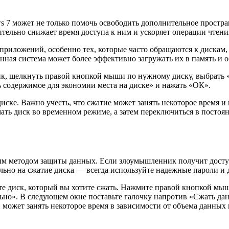
 7 может не только помочь освободить дополнительное простран
ительно снижает время доступа к ним и ускоряет операции чтени
 приложений, особенно тех, которые часто обращаются к дискам,
ная система может более эффективно загружать их в память и о
ик, щелкнуть правой кнопкой мыши по нужному диску, выбрать 
 содержимое для экономии места на диске» и нажать «ОК».
диске. Важно учесть, что сжатие может занять некоторое время
мать диск во временном режиме, а затем переключиться в посто
сным методом защиты данных. Если злоумышленник получит доступ
льно на сжатие диска — всегда используйте надежные пароли и 
те диск, который вы хотите сжать. Нажмите правой кнопкой мы
но». В следующем окне поставьте галочку напротив «Сжать дан
может занять некоторое время в зависимости от объема данных 