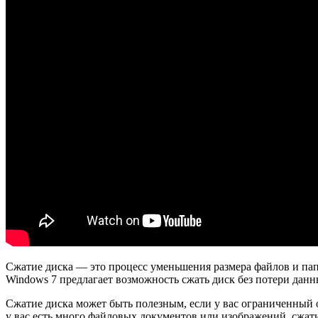
Сжатие диска — это процесс уменьшения размера файлов и пап
Windows 7 предлагает возможность сжать диск без потери данны
Сжатие диска может быть полезным, если у вас ограниченный 
у вас есть много файловых документов или изображений, сжат