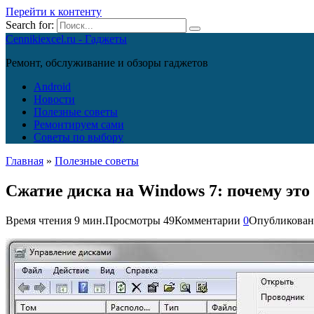
Перейти к контенту
Search for:
Cennikiexcel.ru - Гаджеты
Ремонт, обслуживание и обзоры гаджетов
Android
Новости
Полезные советы
Ремонтируем сами
Советы по выбору
Главная
»
Полезные советы
Сжатие диска на Windows 7: почему это 
Время чтения
9 мин.
Просмотры
49
Комментарии
0
Опубликован