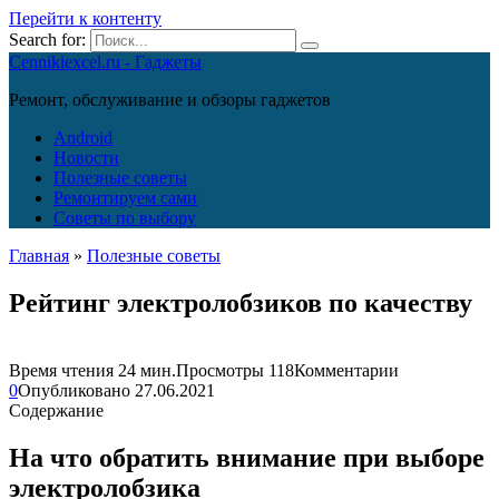
Перейти к контенту
Search for:
Cennikiexcel.ru - Гаджеты
Ремонт, обслуживание и обзоры гаджетов
Android
Новости
Полезные советы
Ремонтируем сами
Советы по выбору
Главная
»
Полезные советы
Рейтинг электролобзиков по качеству
Время чтения
24 мин.
Просмотры
118
Комментарии
0
Опубликовано
27.06.2021
Содержание
На что обратить внимание при выборе
электролобзика