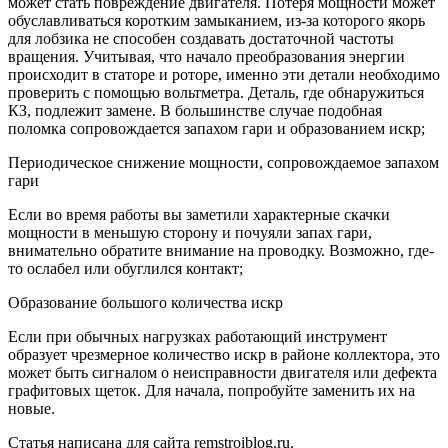
может стать повреждение двигателя. Потеря мощности может
обуславливаться коротким замыканием, из-за которого якорь
для лобзика не способен создавать достаточной частоты
вращения. Учитывая, что начало преобразования энергии
происходит в статоре и роторе, именно эти детали необходимо
проверить с помощью вольтметра. Деталь, где обнаружиться
КЗ, подлежит замене. В большинстве случае подобная
поломка сопровождается запахом гари и образованием искр;
Периодическое снижение мощности, сопровождаемое запахом
гари
Если во время работы вы заметили характерные скачки
мощности в меньшую сторону и почуяли запах гари,
внимательно обратите внимание на проводку. Возможно, где-
то ослабел или обуглился контакт;
Образование большого количества искр
Если при обычных нагрузках работающий инструмент
образует чрезмерное количество искр в районе коллектора, это
может быть сигналом о неисправности двигателя или дефекта
графитовых щеток. Для начала, попробуйте заменить их на
новые.
Статья написана для сайта remstroiblog.ru.