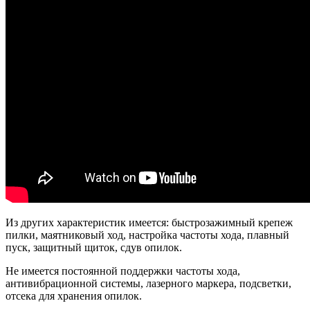
Из других характеристик имеется: быстрозажимный крепеж
пилки, маятниковый ход, настройка частоты хода, плавный
пуск, защитный щиток, сдув опилок.
Не имеется постоянной поддержки частоты хода,
антивибрационной системы, лазерного маркера, подсветки,
отсека для хранения опилок.