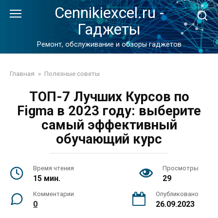
Перейти
Cennikiexcel.ru -
к
Гаджеты
контенту
Ремонт, обслуживание и обзоры гаджетов
Главная
»
Полезные советы
ТОП-7 Лучших Курсов по
Figma в 2023 году: выберите
самый эффективный
обучающий курс
Время чтения
Просмотры
15 мин.
29
Комментарии
Опубликовано
0
26.09.2023