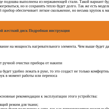
 где подошва выполнена из нержавеющей стали. Такой вариант б
зогреваться, но и сохранять тепло будет долго. Так же есть мод
й прибор обеспечивает легкое скольжение, но весьма хрупок к м
ой жесткий диск Подробная инструкция
ание на мощность нагревательного элемента. Чем выше будет да
т ручной очистки прибора от накипи
 будет удобно лежать в руке, то это создаст не только комфортн
рук в момент работы или переноса
сновные рекомендации к эксплуатации этого устройства:
дящий режим для ткани;
тюг будет подключен к сети, так как терморегулятор может выйти