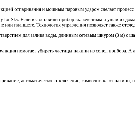
нкцией отпаривания и мощным паровым ударом сделает процесс
for Sky. Если вы оставили прибор включенным и ушли из дома, 
е или планшете. Технология управления позволяет также отслед
тверстием для залива воды, длинным сетевым шнуром (3 м) с ш
функция помогает убирать частицы накипи из сопел прибора. А а
паривание, автоматическое отключение, самоочистка от накипи, 