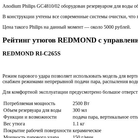
Anodium Philips GC4810/02 оборудован резервуаром для воды о
В конструкции учтены все современные системы очистки, что 
Цена такого Philips на данный момент — около 5000 рублей.
Рейтинг утюгов REDMOND с управлени
REDMOND RI-C265S
Режим парового удара позволяет использовать модель для верт
снабжен режимами непрерывной подачи пара, распыления воды
Для комфортной эксплуатации предусмотрено большое отверст
Потребляемая мощность
2500 Вт
Объем резервуара для воды
300 мл
Функции и возможности
подача пара, вертикальное от
Вес утюга
1.1 кг
Покрытие рабочей поверхности
керамическое
Мощность парового удара
150 г/мин