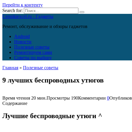
Перейти к контенту
Search for:
Cennikiexcel.ru - Гаджеты
Ремонт, обслуживание и обзоры гаджетов
Android
Новости
Полезные советы
Ремонтируем сами
Советы по выбору
Главная
»
Полезные советы
9 лучших беспроводных утюгов
Время чтения
20 мин.
Просмотры
190
Комментарии
0
Опубликов
Содержание
Лучшие беспроводные утюги ^