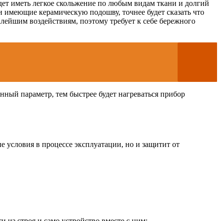
удет иметь легкое скольжение по любым видам ткани и долгий
ели имеющие керамическую подошву, точнее будет сказать что
алейшим воздействиям, поэтому требует к себе бережного
нный параметр, тем быстрее будет нагреваться прибор
ые условия в процессе эксплуатации, но и защитит от
 из строя и само устройство вместе с ним;