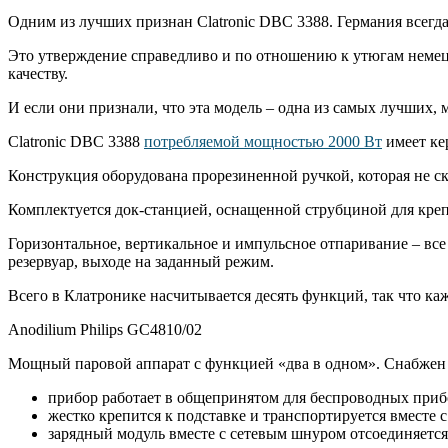
Одним из лучших признан Clatronic DBC 3388. Германия всегд
Это утверждение справедливо и по отношению к утюгам немецк
качеству.
И если они признали, что эта модель – одна из самых лучших, 
Clatronic DBC 3388
потребляемой мощностью 2000 Вт
имеет ке
Конструкция оборудована прорезиненной ручкой, которая не ско
Комплектуется док-станцией, оснащенной струбциной для креп
Горизонтальное, вертикальное и импульсное отпаривание – все
резервуар, выходе на заданный режим.
Всего в Клатронике насчитывается десять функций, так что ка
Anodilium Philips GC4810/02
Мощный паровой аппарат с функцией «два в одном». Снабжен
прибор работает в общепринятом для беспроводных прибо
жестко крепится к подставке и транспортируется вместе с
зарядный модуль вместе с сетевым шнуром отсоединяется 