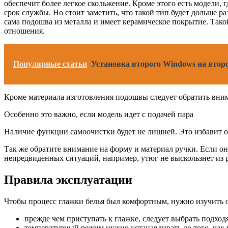
обеспечит более легкое скольжение. Кроме этого есть модели,
срок службы. Но стоит заметить, что такой тип будет дольше ра
сама подошва из металла и имеет керамическое покрытие. Тако
отношения.
Популярные статьи
Установка второго Windows на втор
Кроме материала изготовления подошвы следует обратить вним
Особенно это важно, если модель идет с подачей пара
Наличие функции самоочистки будет не лишней. Это избавит о
Так же обратите внимание на форму и материал ручки. Если она
непредвиденных ситуаций, например, утюг не выскользнет из 
Правила эксплуатации
Чтобы процесс глажки белья был комфортным, нужно изучить о
прежде чем приступать к глажке, следует выбрать подхо
температурный режим нужно устанавливать до того, как у