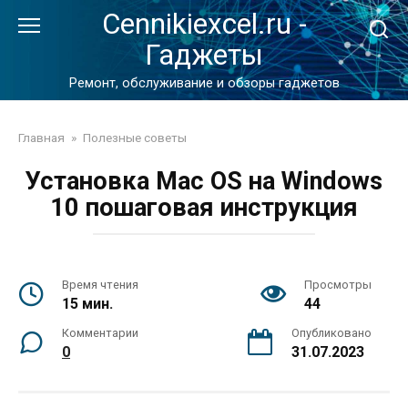
Перейти
Cennikiexcel.ru -
к
Гаджеты
контенту
Ремонт, обслуживание и обзоры гаджетов
Главная
»
Полезные советы
Установка Mac OS на Windows
10 пошаговая инструкция
Время чтения
Просмотры
15 мин.
44
Комментарии
Опубликовано
0
31.07.2023