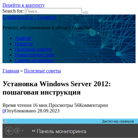
Перейти к контенту
Search for:
Cennikiexcel.ru - Гаджеты
Ремонт, обслуживание и обзоры гаджетов
Android
Новости
Полезные советы
Ремонтируем сами
Советы по выбору
Главная
»
Полезные советы
Установка Windows Server 2012:
пошаговая инструкция
Время чтения
16 мин.
Просмотры
56
Комментарии
0
Опубликовано
28.09.2023