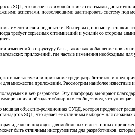
росов SQL, что делает взаимодействие с системами достаточно
я важными аспектами, позволяющими адаптировать систему под 
мы имеют и свои недостатки. Во-первых, они могут сталкивать
огда требует серьезных оптимизаций и усилий со стороны адми
цией.
нии изменений в структуру базы, такие как добавление новых по
вательских приложений, где частые изменения необходимы для 
, которые заслужили признание среди разработчиков и предпри
и для множества приложений. Рассмотрим наиболее известные из
пользуемых в веб-разработке. Эту платформу выбирают благодар
аммирования и обладает обширным сообществом, что упрощает 
то мощная объектно-реляционная СУБД, которая предлагает рас
 стандартов SQL, что делает её отличным выбором для сложных
торая идеально подходит для мобильных и десктопных приложени
e может быть отличным инструментом для разработчиков, котор