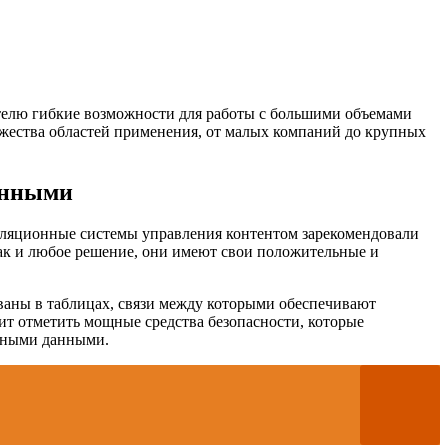
елю гибкие возможности для работы с большими объемами
ожества областей применения, от малых компаний до крупных
анными
еляционные системы управления контентом зарекомендовали
как и любое решение, они имеют свои положительные и
ваны в таблицах, связи между которыми обеспечивают
оит отметить мощные средства безопасности, которые
льными данными.