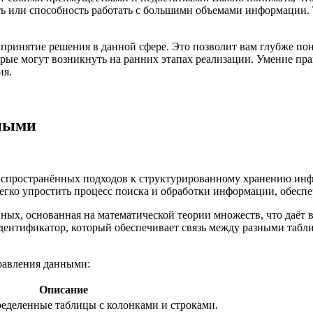
сть или способность работать с большими объемами информации.
 принятие решения в данной сфере. Это позволит вам глубже по
рые могут возникнуть на ранних этапах реализации. Умение пра
ия.
нными
аспространённых подходов к структурированному хранению инф
егко упростить процесс поиска и обработки информации, обеспе
ых, основанная на математической теории множеств, что даёт 
ентификатор, который обеспечивает связь между разными табли
равления данными:
Описание
ределенные таблицы с колонками и строками.