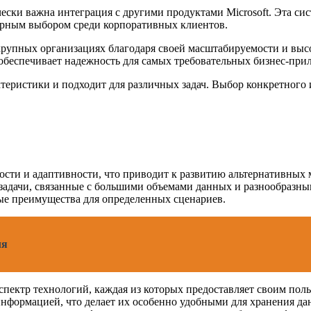
чески важна интеграция с другими продуктами Microsoft. Эта с
ярным выбором среди корпоративных клиентов.
 крупных организациях благодаря своей масштабируемости и выс
беспечивает надежность для самых требовательных бизнес-при
теристики и подходит для различных задач. Выбор конкретного 
сти и адаптивности, что приводит к развитию альтернативных 
задачи, связанные с большими объемами данных и разнообразным
ые преимущества для определенных сценариев.
ля
ектр технологий, каждая из которых предоставляет своим пол
формацией, что делает их особенно удобными для хранения данн