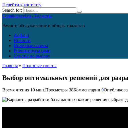
Перейти к контенту
Search for:
Cennikiexcel.ru - Гаджеты
Ремонт, обслуживание и обзоры гаджетов
Android
Новости
Полезные советы
Ремонтируем сами
Советы по выбору
Главная
»
Полезные советы
Выбор оптимальных решений для разра
Время чтения
10 мин.
Просмотры
38
Комментарии
0
Опубликова