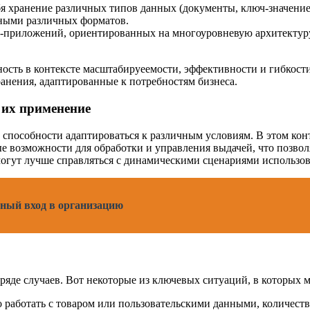
ебя хранение различных типов данных (документы, ключ-значение
нными различных форматов.
б-приложений, ориентированных на многоуровневую архитектуру
ость в контексте масштабируеемости, эффективности и гибкост
ранения, адаптированные к потребностям бизнеса.
 их применение
и способности адаптироваться к различным условиям. В этом к
е возможности для обработки и управления выдачей, что позво
огут лучше справляться с динамическими сценариями использов
иный вход в организацию
ряде случаев. Вот некоторые из ключевых ситуаций, в которых
 работать с товаром или пользовательскими данными, количеств