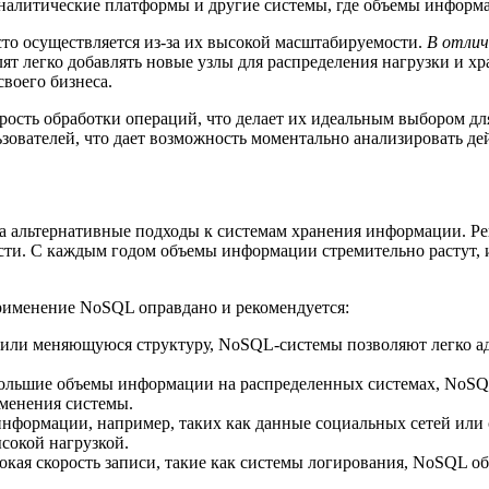
налитические платформы и другие системы, где объемы информа
сто осуществляется из-за их высокой масштабируемости.
В отлич
т легко добавлять новые узлы для распределения нагрузки и х
воего бизнеса.
ость обработки операций, что делает их идеальным выбором дл
зователей, что дает возможность моментально анализировать дей
а альтернативные подходы к системам хранения информации. Ре
сти. С каждым годом объемы информации стремительно растут, 
применение NoSQL оправдано и рекомендуется:
 или меняющуюся структуру, NoSQL-системы позволяют легко ад
большие объемы информации на распределенных системах, NoSQ
зменения системы.
 информации, например, таких как данные социальных сетей ил
сокой нагрузкой.
ысокая скорость записи, такие как системы логирования, NoSQL