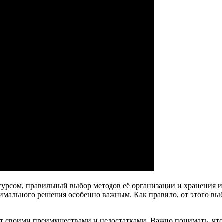
урсом, правильный выбор методов её организации и хранения и
имального решения особенно важным. Как правило, от этого выб
ает своими преимуществами и недостатками. Важно понимать, чт