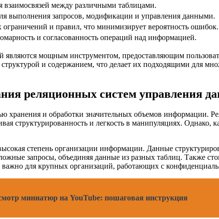
я взаимосвязей между различными таблицами.
ля выполнения запросов, модификации и управления данными.
 ограничений и правил, что минимизирует вероятность ошибок.
омарность и согласованность операций над информацией.
й являются мощным инструментом, предоставляющим пользоват
 структурой и содержанием, что делает их подходящими для мн
ания реляционных систем управления д
ью хранения и обработки значительных объемов информации. Р
ивая структурированность и легкость в манипуляциях. Однако, 
высокая степень организации информации. Данные структуриро
сложные запросы, объединяя данные из разных таблиц. Также ст
но важно для крупных организаций, работающих с конфиденциа
смотр миниатюр на YouTube: пошаговая инструкция