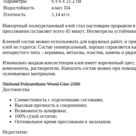
Параметры
6 х 6 х 21.2 см
Водостойкость
класс D4
Плотность
1,14 кг/л
Импортный полиуретановый клей стал настоящим прорывом в сф
прессования составляет всего 45 минут. Несмотря на устойчиво
Клеевой состав можно использовать для наружных работ, и пр
клей не годится. Состав универсальный, хорошо справляется к
непористого типа – керамика, металлы, пластик, камень и рядо
Изначально жидкая консистенция клея имеет коричневый цвет, 
компоненты, растворители. Наносить состав можно при помощи
склеиваемых материалов.
Titebond Polyurethane Wood Glue 2300
Достоинства:
Совместимость с отделочными составами;
Высокая прочность к соединению;
Возможность шлифовки;
100% сухой остаток;
Оптимальное время прессования и засыхания.
Недостатки: