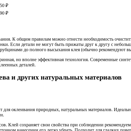
50 ₽
90 ₽
ания. К общим правилам можно отнести необходимость очистит
онки. Если детали не могут быть прижаты друг к другу с неболь
убцинами до полного высыхания клея (обычно рекомендуют выд
ринная, но вполне эффективная технология. Современные синте
клеенных деталей.
ева и других натуральных материалов
т для оклеивания природных, натуральных материалов. Идеально
н.
часов. Клей сохраняет свои свойства при соблюдении рекомендуе
неточном нанесении его легко убрать. Подходит для гладких пове