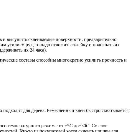
ь и высушить склеиваемые поверхности, предварительно
шим усилием рук, то надо отложить склейку и подогнать их
ерживать их 24 часа).
тические составы способны многократно усилить прочность и
 подходит для дерева. Ремесленный клей быстро схватывается,
мого температурного режима: от +5С до+30С. Со слов
рхностей. Кто-то из покупателей хотел склеить шишки для