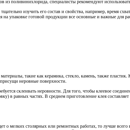
лов из поливинихлорида, специалисты рекомендуют использоват
 тщательно изучить его состав и свойства, например, время сх
 на упаковке готовой продукции все основные и важные для ра
материалы, такие как керамика, стекло, камень, также пластик
м присущи неровные поверхности.
требуется склеивать неровности. Для того, чтобы клеевое соеди
вку) в равных частях. В среднем приготовление клея составляет
дет о мелких столярных или ремонтных работах, то лучше всего