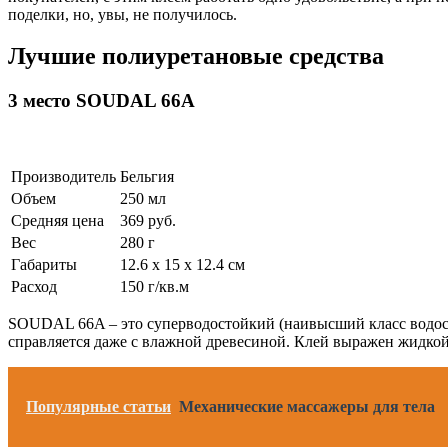
поделки, но, увы, не получилось.
Лучшие полиуретановые средства
3 место SOUDAL 66A
Производитель
Бельгия
Объем
250 мл
Средняя цена
369 руб.
Вес
280 г
Габариты
12.6 х 15 х 12.4 см
Расход
150 г/кв.м
SOUDAL 66A – это суперводостойкий (наивысший класс водосто
справляется даже с влажной древесиной. Клей выражен жидкой 
Популярные статьи
Механические массажеры для тела