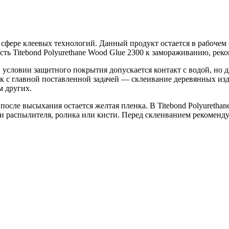
ере клеевых технологий. Данный продукт остается в рабочем с
сть Titebond Polyurethane Wood Glue 2300 к замораживанию, рек
и условии защитного покрытия допускается контакт с водой, но
ак с главной поставленной задачей — склеивание деревянных изд
м других.
после высыхания остается желтая пленка. В Titebond Polyuretha
 распылителя, ролика или кисти. Перед склеиванием рекоменду