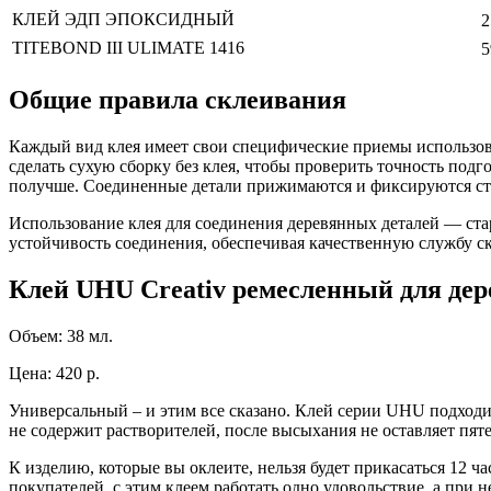
КЛЕЙ ЭДП ЭПОКСИДНЫЙ
2
TITEBOND III ULIMATE 1416
5
Общие правила склеивания
Каждый вид клея имеет свои специфические приемы использов
сделать сухую сборку без клея, чтобы проверить точность подг
получше. Соединенные детали прижимаются и фиксируются стр
Использование клея для соединения деревянных деталей — ста
устойчивость соединения, обеспечивая качественную службу с
Клей UHU Creativ ремесленный для дер
Объем: 38 мл.
Цена: 420 р.
Универсальный – и этим все сказано. Клей серии UHU подходи
не содержит растворителей, после высыхания не оставляет пяте
К изделию, которые вы оклеите, нельзя будет прикасаться 12 
покупателей, с этим клеем работать одно удовольствие, а при 