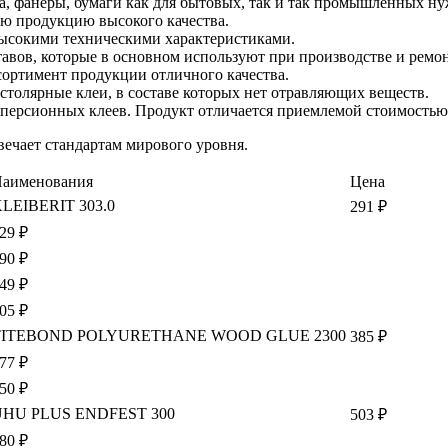
на, фанеры, бумаги как для бытовых, так и так промышленных ну
ую продукцию высокого качества.
высокими техническими характеристиками.
ставов, которые в основном используют при производстве и ремо
сортимент продукции отличного качества.
 столярные клеи, в составе которых нет отравляющих веществ.
сперсионных клеев. Продукт отличается приемлемой стоимость
вечает стандартам мирового уровня.
аименования
Цена
LEIBERIT 303.0
291 ₽
29 ₽
90 ₽
49 ₽
05 ₽
TITEBOND POLYURETHANE WOOD GLUE 2300
385 ₽
77 ₽
50 ₽
UHU PLUS ENDFEST 300
503 ₽
80 ₽