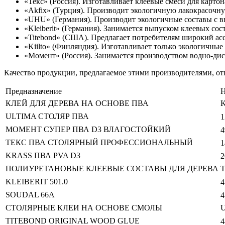
«Текс» (Россия). Изготавливает клеевые смеси для карто
«Akfix» (Турция). Производит экологичную лакокрасочн
«UHU» (Германия). Производит экологичные составы с 
«Kleiberit» (Германия). Занимается выпуском клеевых со
«Titebond» (США). Предлагает потребителям широкий ас
«Kiilto» (Финляндия). Изготавливает только экологичные
«Момент» (Россия). Занимается производством водно-ди
Качество продукции, предлагаемое этими производителями, от
Предназначение
Н
КЛЕЙ ДЛЯ ДЕРЕВА НА ОСНОВЕ ПВА
K
ULTIMA СТОЛЯР ПВА
1
МОМЕНТ СУПЕР ПВА D3 ВЛАГОСТОЙКИЙ
4
ТЕКС ПВА СТОЛЯРНЫЙ ПРОФЕССИОНАЛЬНЫЙ
1
KRASS ПВА PVA D3
2
ПОЛИУРЕТАНОВЫЕ КЛЕЕВЫЕ СОСТАВЫ ДЛЯ ДЕРЕВА
KLEIBERIT 501.0
4
SOUDAL 66A
4
СТОЛЯРНЫЕ КЛЕИ НА ОСНОВЕ СМОЛЫ
TITEBOND ORIGINAL WOOD GLUE
4