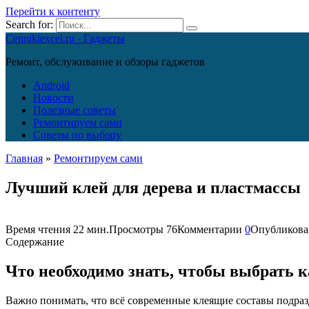
Перейти к контенту
Search for:
Cennikiexcel.ru - Гаджеты
Ремонт, обслуживание и обзоры гаджетов
Android
Новости
Полезные советы
Ремонтируем сами
Советы по выбору
Главная
»
Ремонтируем сами
Лучший клей для дерева и пластмассы
Время чтения
22 мин.
Просмотры
76
Комментарии
0
Опубликова
Содержание
Что необходимо знать, чтобы выбрать 
Важно понимать, что всё современные клеящие составы подразд