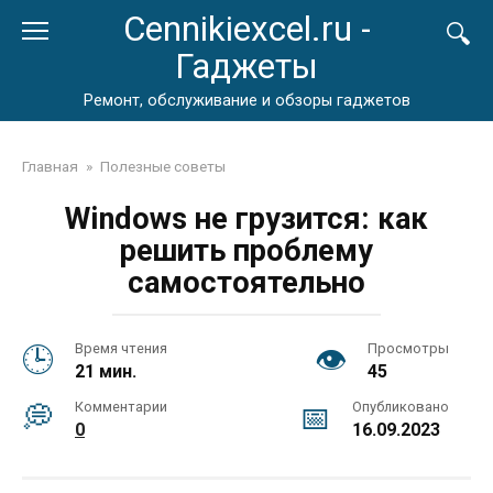
Перейти
Cennikiexcel.ru -
к
Гаджеты
контенту
Ремонт, обслуживание и обзоры гаджетов
Главная
»
Полезные советы
Windows не грузится: как
решить проблему
самостоятельно
Время чтения
Просмотры
21 мин.
45
Комментарии
Опубликовано
0
16.09.2023