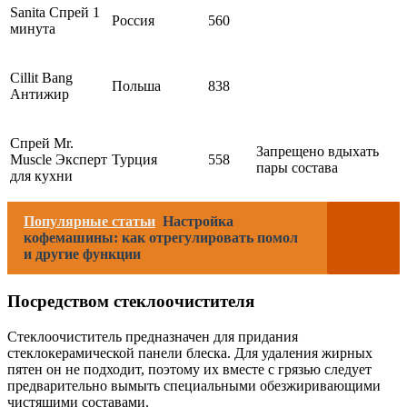
Sanita Спрей 1
Россия
560
минута
Cillit Bang
Польша
838
Антижир
Спрей Mr.
Запрещено вдыхать
Muscle Эксперт
Турция
558
пары состава
для кухни
Популярные статьи
Настройка
кофемашины: как отрегулировать помол
и другие функции
Посредством стеклоочистителя
Стеклоочиститель предназначен для придания
стеклокерамической панели блеска. Для удаления жирных
пятен он не подходит, поэтому их вместе с грязью следует
предварительно вымыть специальными обезжиривающими
чистящими составами.