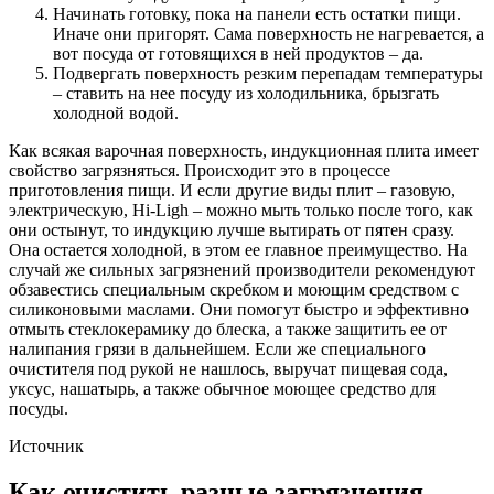
Начинать готовку, пока на панели есть остатки пищи.
Иначе они пригорят. Сама поверхность не нагревается, а
вот посуда от готовящихся в ней продуктов – да.
Подвергать поверхность резким перепадам температуры
– ставить на нее посуду из холодильника, брызгать
холодной водой.
Как всякая варочная поверхность, индукционная плита имеет
свойство загрязняться. Происходит это в процессе
приготовления пищи. И если другие виды плит – газовую,
электрическую, Hi-Ligh – можно мыть только после того, как
они остынут, то индукцию лучше вытирать от пятен сразу.
Она остается холодной, в этом ее главное преимущество. На
случай же сильных загрязнений производители рекомендуют
обзавестись специальным скребком и моющим средством с
силиконовыми маслами. Они помогут быстро и эффективно
отмыть стеклокерамику до блеска, а также защитить ее от
налипания грязи в дальнейшем. Если же специального
очистителя под рукой не нашлось, выручат пищевая сода,
уксус, нашатырь, а также обычное моющее средство для
посуды.
Источник
Как очистить разные загрязнения