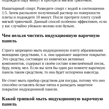
подождать пару минут и протереть мягкой тряпочкой.
Нашатырный спирт. Разведите спирт с водой в соотношении
1:5. Затем распылите полученный раствор по поверхности
плиты и подождите 10 минут. После протрите плиту сухой
мягкой тряпочкой. Данный способ особенно эффективен, если
у вас случайно убежало молоко или бульон.
Чем нельзя чистить индукционную варочную
панель
Строго запрещено мыть индукционную плиту абразивными
моющими средствами, т. к. они царапают защитное покрытие.
Это средства, состоящие из химически активных
компонентов, содержат в своём составе измельчённый песок,
буру, пемзу, мел. Если вы хотя бы один раз помоете варочную
панель таким средством, то она будет испорчена навсегда.
Не стоит мыть прибор средством для посуды, потому что оно
способно оставлять белые пятна и разъедать защитное
покрытие индукционной панели.
Какой тряпкой мыть индукционную варочную
панель