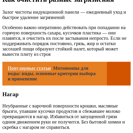
Залог чистоты индукционной панели — ежедневный уход и
быстрое удаление загрязнений
Особенно важно оперативно действовать при попадании на
горячую поверхность сахара, кусочков пластика — они
плавятся, и очистить их после застывания непросто. Если не
поддерживать порядок постоянно, грязь, жир и остатки
засохшей пищи образуют стойкий налет, который может
вывести плиту из строя
Популярные статьи
Мотопомпы для
воды: виды, основные критерии выбора
и применение
Нагар
Неубранные с варочной поверхности крошки, масляные
брызги, упавшие кусочки продуктов и сбежавшее молоко
превращаются в нагар. Избавиться от запущенной грязи
одним движением руки не получится. Без бытовой химии и
скребка с нагаром не справиться.