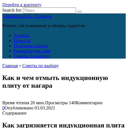
Перейти к контенту
Search for:
Cennikiexcel.ru - Гаджеты
Ремонт, обслуживание и обзоры гаджетов
Android
Новости
Полезные советы
Ремонтируем сами
Советы по выбору
Главная
»
Советы по выбору
Как и чем отмыть индукционную
плиту от нагара
Время чтения
20 мин.
Просмотры
140
Комментарии
0
Опубликовано
03.03.2021
Содержание
Как загрязняется индукционная плита