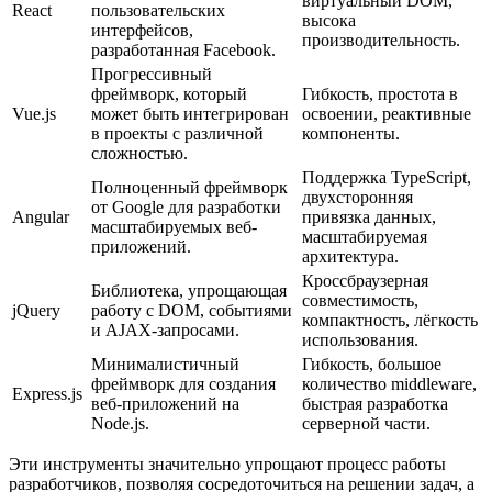
виртуальный DOM,
React
пользовательских
высока
интерфейсов,
производительность.
разработанная Facebook.
Прогрессивный
фреймворк, который
Гибкость, простота в
Vue.js
может быть интегрирован
освоении, реактивные
в проекты с различной
компоненты.
сложностью.
Поддержка TypeScript,
Полноценный фреймворк
двухсторонняя
от Google для разработки
Angular
привязка данных,
масштабируемых веб-
масштабируемая
приложений.
архитектура.
Кроссбраузерная
Библиотека, упрощающая
совместимость,
jQuery
работу с DOM, событиями
компактность, лёгкость
и AJAX-запросами.
использования.
Минималистичный
Гибкость, большое
фреймворк для создания
количество middleware,
Express.js
веб-приложений на
быстрая разработка
Node.js.
серверной части.
Эти инструменты значительно упрощают процесс работы
разработчиков, позволяя сосредоточиться на решении задач, а