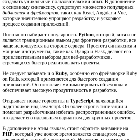
создавать уникальный пользовательский опыт. В дополнение
к основному синтаксису, существует множество популярных
библиотек
и
фреймворков
, таких как React, Angular и Vue,
которые значительно упрощают разработку и ускоряют
процесс создания приложений.
Постоянно набирает популярность
Python
, который, хотя и не
является традиционным языком для фронтенд-разработки, все
чаще используется на стороне сервера. Простота синтаксиса и
мощные инструменты, такие как Django и Flask, делают его
привлекательным выбором для веб-разработчиков,
стремящихся быстро реализовывать проекты.
Не следует забывать и о
Ruby
, особенно его фреймворке Ruby
on Rails, который применяется для быстрого создания
приложений. Он позволяет минимизировать объем кода и
обеспечивает высокую продуктивность в разработке.
Открывает новые горизонты и
TypeScript
, являющийся
надстройкой над JavaScript. Он более строг в типизации и
помогает разработчикам избегать распространенных ошибок,
что делает его идеальным вариантом для крупных проектов.
В дополнение к этим языкам, стоит обратить внимание на
PHP
, который уже долгое время является стандартом для
серверной части веб-приложений. Несмотря на критику, он