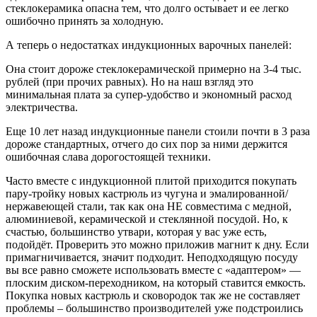
стеклокерамика опасна тем, что долго остывает и ее легко
ошибочно принять за холодную.
А теперь о недостатках индукционных варочных панелей:
Она стоит дороже стеклокерамической примерно на 3-4 тыс.
рублей (при прочих равных). Но на наш взгляд это
минимальная плата за супер-удобство и экономный расход
электричества.
Еще 10 лет назад индукционные панели стоили почти в 3 раза
дороже стандартных, отчего до сих пор за ними держится
ошибочная слава дорогостоящей техники.
Часто вместе с индукционной плитой приходится покупать
пару-тройку новых кастрюль из чугуна и эмалированной/
нержавеющей стали, так как она НЕ совместима с медной,
алюминиевой, керамической и стеклянной посудой. Но, к
счастью, большинство утвари, которая у вас уже есть,
подойдёт. Проверить это можно приложив магнит к дну. Если
примагничивается, значит подходит. Неподходящую посуду
вы все равно сможете использовать вместе с «адаптером» —
плоским диском-переходником, на который ставится емкость.
Покупка новых кастрюль и сковородок так же не составляет
проблемы – большинство производителей уже подстроились