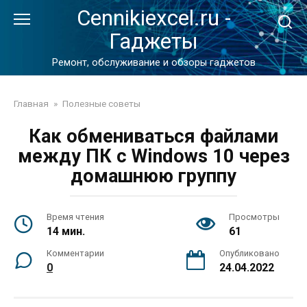
Перейти
Cennikiexcel.ru -
к
Гаджеты
контенту
Ремонт, обслуживание и обзоры гаджетов
Главная
»
Полезные советы
Как обмениваться файлами
между ПК с Windows 10 через
домашнюю группу
Время чтения
Просмотры
14 мин.
61
Комментарии
Опубликовано
0
24.04.2022