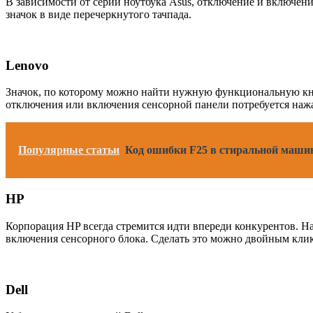
В зависимости от серии ноутбука Asus, отключение и включен
значок в виде перечеркнутого тачпада.
Lenovo
Значок, по которому можно найти нужную функциональную кноп
отключения или включения сенсорной панели потребуется наж
Популярные статьи
Код ошибки F25 в стиральной маши
HP
Корпорация HP всегда стремится идти впереди конкурентов. Н
включения сенсорного блока. Сделать это можно двойным клико
Dell