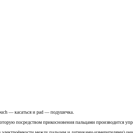
ouch — касаться и pad — подушечка.
 которую посредством прикосновения пальцами производится упра
 электроёмкости между пальцем и датчиками-измерителями) они 