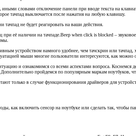
тий, иными словами отключение панели при вводе текста на клав
торое тачпад выключается после нажатия на любую клавишу.
ни тачпад не будет реагировать на ваши действия.
 при её наличии на тачпаде.Beep when click is blocked – звуково
ммы.
вным устройством намного удобнее, чем тачскрин или тачпад, х
плуатацией мыши многие пользователи интересуются, как можно 
ситуацию и ознакомимся со всеми аспектами вопроса. Коснемся
. Дополнительно пройдемся по популярным маркам ноутбуков, чт
тают только в случае функционирования драйверов для устройст
оды, как включить сенсор на ноутбуке или сделать так, чтобы п