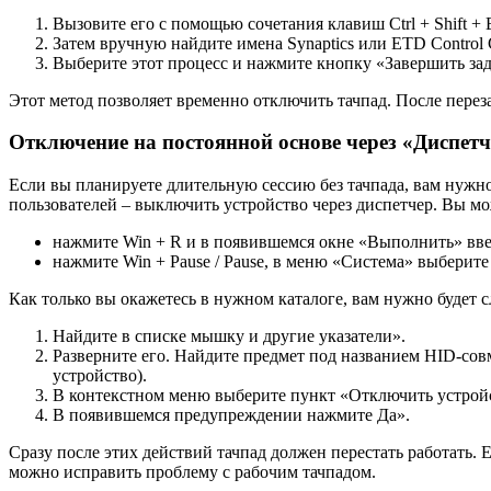
Вызовите его с помощью сочетания клавиш Ctrl + Shift + 
Затем вручную найдите имена Synaptics или ETD Control 
Выберите этот процесс и нажмите кнопку «Завершить за
Этот метод позволяет временно отключить тачпад. После перез
Отключение на постоянной основе через «Диспетч
Если вы планируете длительную сессию без тачпада, вам нужн
пользователей – выключить устройство через диспетчер. Вы м
нажмите Win + R и в появившемся окне «Выполнить» вве
нажмите Win + Pause / Pause, в меню «Система» выберите
Как только вы окажетесь в нужном каталоге, вам нужно будет 
Найдите в списке мышку и другие указатели».
Разверните его. Найдите предмет под названием HID-со
устройство).
В контекстном меню выберите пункт «Отключить устрой
В появившемся предупреждении нажмите Да».
Сразу после этих действий тачпад должен перестать работать.
можно исправить проблему с рабочим тачпадом.