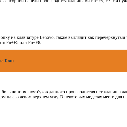
ие сенсорной панели производится клавишами Fn+F9, F7. На ну
ку на клавиатуре Lenovo, также выглядит как перечеркнутый т
ать Fn+F5 или Fn+F8.
не Бош
а большинстве ноутбуков данного производителя нет клавиш кл
м на его левом верхнем углу. В некоторых моделях место для н