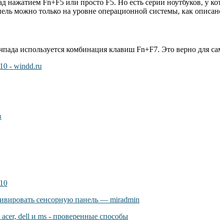
ад нажатием Fn+F5 или просто F5. Но есть серии ноутбуков, у 
ель можно только на уровне операционной системы, как описан
чпада используется комбинация клавиш Fn+F7. Это верно для сам