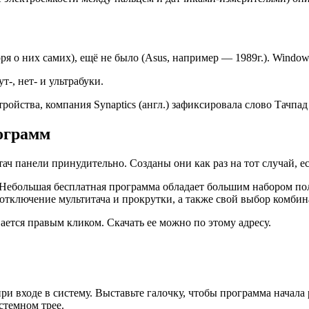
 о них самих), ещё не было (Asus, например — 1989г.). Window
-, нет- и ультрабуки.
йства, компания Synaptics (англ.) зафиксировала слово Тачпад 
ограмм
ач панели принудительно. Созданы они как раз на тот случай, 
Небольшая бесплатная программа обладает большим набором пол
 отключение мультитача и прокрутки, а также свой выбор комб
вается правым кликом. Скачать ее можно по этому адресу.
 при входе в систему. Выставьте галочку, чтобы программа начала 
стемном трее.