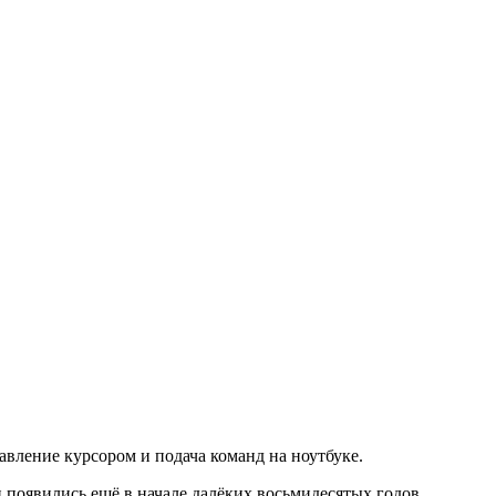
вление курсором и подача команд на ноутбуке.
появились ещё в начале далёких восьмидесятых годов