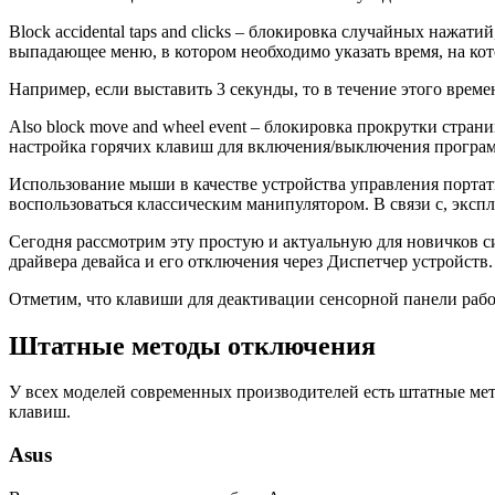
Block accidental taps and clicks – блокировка случайных нажа
выпадающее меню, в котором необходимо указать время, на ко
Например, если выставить 3 секунды, то в течение этого време
Also block move and wheel event – блокировка прокрутки страниц
настройка горячих клавиш для включения/выключения програ
Использование мыши в качестве устройства управления портати
воспользоваться классическим манипулятором. В связи с, экс
Сегодня рассмотрим эту простую и актуальную для новичков 
драйвера девайса и его отключения через Диспетчер устройств
Отметим, что клавиши для деактивации сенсорной панели рабо
Штатные методы отключения
У всех моделей современных производителей есть штатные мет
клавиш.
Asus