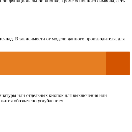
жной функциональной кнопке, кроме основного символа, есть
ачпад. В зависимости от модели данного производителя, для
авиатуры или отдельных кнопок для выключения или
ажатия обозначено углублением.