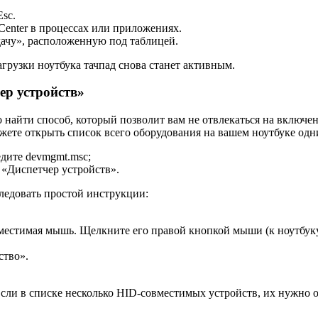
Esc.
Center в процессах или приложениях.
дачу», расположенную под таблицей.
агрузки ноутбука тачпад снова станет активным.
ер устройств»
о найти способ, который позволит вам не отвлекаться на включ
ожете открыть список всего оборудования на вашем ноутбуке од
дите devmgmt.msc;
 «Диспетчер устройств».
следовать простой инструкции:
вместимая мышь. Щелкните его правой кнопкой мыши (к ноутбук
ство».
 Если в списке несколько HID-совместимых устройств, их нужно