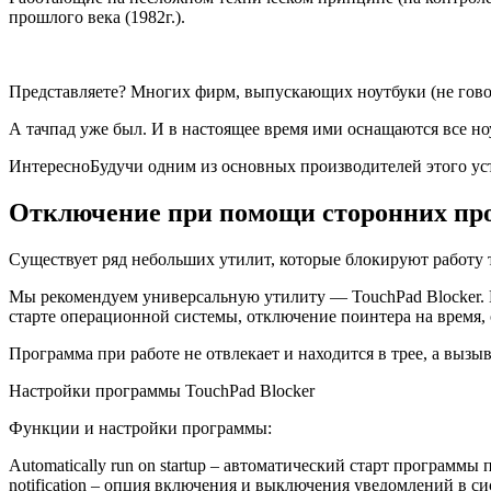
прошлого века (1982г.).
Представляете? Многих фирм, выпускающих ноутбуки (не говоря
А тачпад уже был. И в настоящее время ими оснащаются все ноут
ИнтересноБудучи одним из основных производителей этого устро
Отключение при помощи сторонних пр
Существует ряд небольших утилит, которые блокируют работу т
Мы рекомендуем универсальную утилиту — TouchPad Blocker. 
старте операционной системы, отключение поинтера на время,
Программа при работе не отвлекает и находится в трее, а вызы
Настройки программы TouchPad Blocker
Функции и настройки программы:
Automatically run on startup – автоматический старт программы
notification – опция включения и выключения уведомлений в си