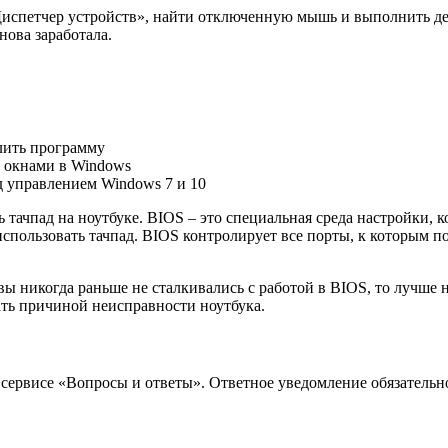
испетчер устройств», найти отключенную мышь и выполнить дей
нова заработала.
алить программу
и окнами в Windows
д управлением Windows 7 и 10
тачпад на ноутбуке. BIOS – это специальная среда настройки, 
использовать тачпад. BIOS контролирует все порты, к которым п
вы никогда раньше не сталкивались с работой в BIOS, то лучше 
ать причиной неисправности ноутбука.
 в сервисе «Вопросы и ответы». Ответное уведомление обязатель