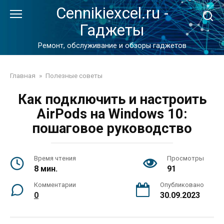
Перейти
Cennikiexcel.ru -
к
Гаджеты
контенту
Ремонт, обслуживание и обзоры гаджетов
Главная
»
Полезные советы
Как подключить и настроить
AirPods на Windows 10:
пошаговое руководство
Время чтения
Просмотры
8 мин.
91
Комментарии
Опубликовано
0
30.09.2023