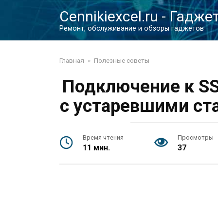
Перейти
Cennikiexcel.ru - Гадже
к
контенту
Ремонт, обслуживание и обзоры гаджетов
Главная
»
Полезные советы
Подключение к SS
с устаревшими ст
Время чтения
Просмотры
11 мин.
37