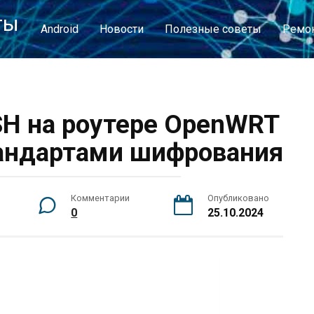
ты
Android
Новости
Полезные советы
Ремон
H на роутере OpenWRT
андартами шифрования
Комментарии
Опубликовано
0
25.10.2024