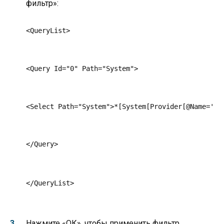
фильтр»:
<QueryList>
<Query Id="0" Path="System">
<Select Path="System">*[System[Provider[@Name='Mi
</Query>
</QueryList>
Нажмите «ОК», чтобы применить фильтр.