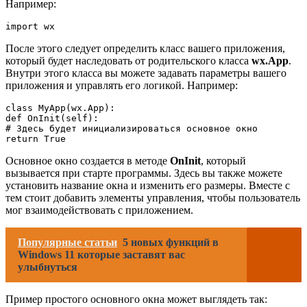
Например:
import wx
После этого следует определить класс вашего приложения,
который будет наследовать от родительского класса
wx.App
.
Внутри этого класса вы можете задавать параметры вашего
приложения и управлять его логикой. Например:
class MyApp(wx.App):

def OnInit(self):

# Здесь будет инициализироваться основное окно

return True
Основное окно создается в методе
OnInit
, который
вызывается при старте программы. Здесь вы также можете
установить название окна и изменить его размеры. Вместе с
тем стоит добавить элементы управления, чтобы пользователь
мог взаимодействовать с приложением.
Популярные статьи
5 новых функций в
Windows 11 которые заставят вас
улыбнуться
Пример простого основного окна может выглядеть так: