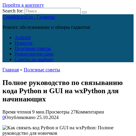
Перейти к контенту
Search for:
Cennikiexcel.ru - Гаджеты
Ремонт, обслуживание и обзоры гаджетов
Android
Новости
Полезные советы
Ремонтируем сами
Советы по выбору
Главная
»
Полезные советы
Полное руководство по связыванию
кода Python и GUI на wxPython для
начинающих
Время чтения
9 мин.
Просмотры
27
Комментарии
0
Опубликовано
25.10.2024