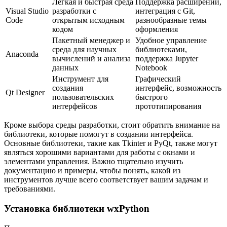
Легкая и быстрая среда
Поддержка расширений,
Visual Studio
разработки с
интеграция с Git,
Code
открытым исходным
разнообразные темы
кодом
оформления
Пакетный менеджер и
Удобное управление
среда для научных
библиотеками,
Anaconda
вычислений и анализа
поддержка Jupyter
данных
Notebook
Инструмент для
Графический
создания
интерфейс, возможность
Qt Designer
пользовательских
быстрого
интерфейсов
прототипирования
Кроме выбора среды разработки, стоит обратить внимание на
библиотеки, которые помогут в создании интерфейса.
Основные библиотеки, такие как Tkinter и PyQt, также могут
являться хорошими вариантами для работы с окнами и
элементами управления. Важно тщательно изучить
документацию и примеры, чтобы понять, какой из
инструментов лучше всего соответствует вашим задачам и
требованиями.
Установка библиотеки wxPython