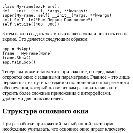
class MyFrame(wx.Frame):

def __init__(self, *args, **kwargs):

super(MyFrame, self).__init__(*args, **kwargs)

self.SetTitle("Мое Первое Приложение")

self.SetSize((400, 300))
Затем важно создать экземпляр вашего окна и показать его на
экране. Это делается следующим образом:
app = MyApp()

frame = MyFrame(None)

frame.Show()

app.MainLoop()
Теперь вы можете запустить приложение, и перед вами
откроется окно с заданными параметрами. Главное – это лишь
первый шаг на пути к созданию полноценного программного
обеспечения, который позволит вам развивать навыки и
строить более сложные приложения с интерфейсами,
удобными для пользователей.
Структура основного окна
При разработке приложений на выбранной платформе
необходимо учитывать, что основное окно играет ключевую