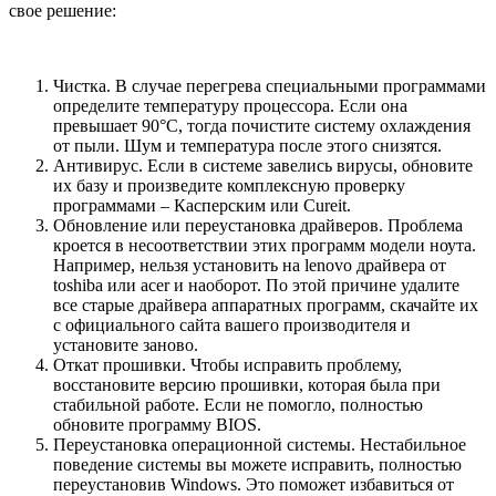
свое решение:
Чистка. В случае перегрева специальными программами
определите температуру процессора. Если она
превышает 90°С, тогда почистите систему охлаждения
от пыли. Шум и температура после этого снизятся.
Антивирус. Если в системе завелись вирусы, обновите
их базу и произведите комплексную проверку
программами – Касперским или Cureit.
Обновление или переустановка драйверов. Проблема
кроется в несоответствии этих программ модели ноута.
Например, нельзя установить на lenovo драйвера от
toshiba или acer и наоборот. По этой причине удалите
все старые драйвера аппаратных программ, скачайте их
с официального сайта вашего производителя и
установите заново.
Откат прошивки. Чтобы исправить проблему,
восстановите версию прошивки, которая была при
стабильной работе. Если не помогло, полностью
обновите программу BIOS.
Переустановка операционной системы. Нестабильное
поведение системы вы можете исправить, полностью
переустановив Windows. Это поможет избавиться от