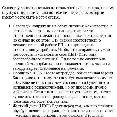
Существует еще несколько не столь частых вариантов, почему
ноутбук выключается сам по себе без перегрева, которые
имеют место быть в этой статье.
Перепады напряжения в блоке питания.Как известно, в
сети очень часто прыгает напряжение, за что
ответственность лежит на поставщике электроэнергии,
но сейчас не об этом. Эти скачки соответственно
мешают стальной работе БП, что приводит к
отключению устройства. Чтобы это исправить, нужно
приобрести и установить себе ИБП (Источник
бесперебойного питания). Он не только служит как
внешний «пауэрбанк», но и подавляет эти скачки и на
выходе выдает стабильное напряжение.
Прошивка BIOS. После апгрейдов, обновленная версия
Биос приводит к тому, что ноутбук выключается сам по
себе. Еще не понятно с чем это связано и будет ли это
исправлено разработчиками, но от проблемы нужно
избавиться. Если так произошло с устройством, значит
лучше откатиться на прошлую версию и подождать,
пока ошибка будет исправлена.
Жесткий диск (HDD).Вдруг перед тем, как выключился
ноутбук, появилось странное скрипение и постукивание
– жесткий диск приходит в негодность. Это длится