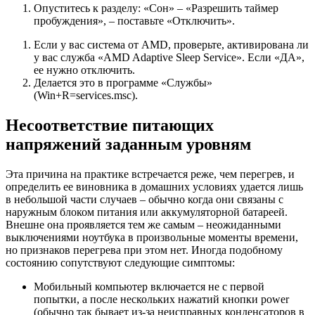
Опуститесь к разделу: «Сон» – «Разрешить таймер
пробуждения», – поставьте «Отключить».
Если у вас система от AMD, проверьте, активирована ли
у вас служба «AMD Adaptive Sleep Service». Если «ДА»,
ее нужно отключить.
Делается это в программе «Службы»
(Win+R=services.msc).
Несоответствие питающих
напряжений заданным уровням
Эта причина на практике встречается реже, чем перегрев, и
определить ее виновника в домашних условиях удается лишь
в небольшой части случаев – обычно когда они связаны с
наружным блоком питания или аккумуляторной батареей.
Внешне она проявляется тем же самым – неожиданными
выключениями ноутбука в произвольные моменты времени,
но признаков перегрева при этом нет. Иногда подобному
состоянию сопутствуют следующие симптомы:
Мобильный компьютер включается не с первой
попытки, а после нескольких нажатий кнопки power
(обычно так бывает из-за неисправных конденсаторов в