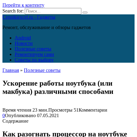
Перейти к контенту
Search for:
Cennikiexcel.ru - Гаджеты
Ремонт, обслуживание и обзоры гаджетов
Android
Новости
Полезные советы
Ремонтируем сами
Советы по выбору
Главная
»
Полезные советы
Ускорение работы ноутбука (или
макбука) различными способами
Время чтения
23 мин.
Просмотры
51
Комментарии
0
Опубликовано
07.05.2021
Содержание
Как разогнать процессор на ноутбуке