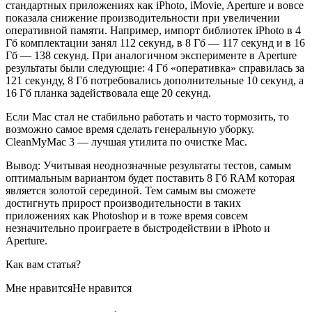
стандартных приложениях как iPhoto, iMovie, Aperture и вовсе
показала снижение производительности при увеличении
оперативной памяти. Например, импорт библиотек iPhoto в 4
Гб комплектации занял 112 секунд, в 8 Гб — 117 секунд и в 16
Гб — 138 секунд. При аналогичном эксперименте в Aperture
результаты были следующие: 4 Гб «оперативка» справилась за
121 секунду, 8 Гб потребовались дополнительные 10 секунд, а
16 Гб планка задействовала еще 20 секунд.
Если Mac стал не стабильно работать и часто тормозить, то
возможно самое время сделать генеральную уборку.
CleanMyMac 3 — лучшая утилита по очистке Mac.
Вывод: Учитывая неоднозначные результаты тестов, самым
оптимальным вариантом будет поставить 8 Гб RAM которая
является золотой серединой. Тем самым вы сможете
достигнуть прирост производительности в таких
приложениях как Photoshop и в тоже время совсем
незначительно проиграете в быстродействии в iPhoto и
Aperture.
Как вам статья?
Мне нравитсяНе нравится