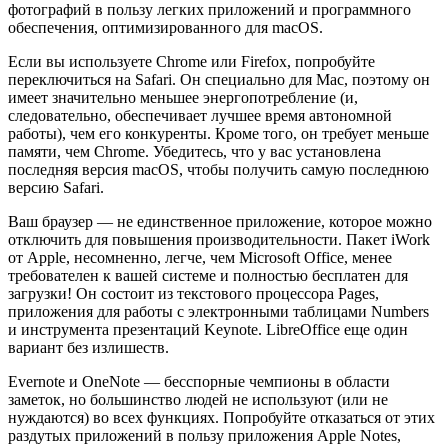
фотографий в пользу легких приложений и программного
обеспечения, оптимизированного для macOS.
Если вы используете Chrome или Firefox, попробуйте
переключиться на Safari. Он специально для Mac, поэтому он
имеет значительно меньшее энергопотребление (и,
следовательно, обеспечивает лучшее время автономной
работы), чем его конкуренты. Кроме того, он требует меньше
памяти, чем Chrome. Убедитесь, что у вас установлена ​​
последняя версия macOS, чтобы получить самую последнюю
версию Safari.
Ваш браузер — не единственное приложение, которое можно
отключить для повышения производительности. Пакет iWork
от Apple, несомненно, легче, чем Microsoft Office, менее
требователен к вашей системе и полностью бесплатен для
загрузки! Он состоит из текстового процессора Pages,
приложения для работы с электронными таблицами Numbers
и инструмента презентаций Keynote. LibreOffice еще один
вариант без излишеств.
Evernote и OneNote — бесспорные чемпионы в области
заметок, но большинство людей не используют (или не
нуждаются) во всех функциях. Попробуйте отказаться от этих
раздутых приложений в пользу приложения Apple Notes,