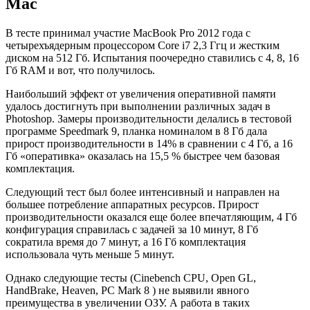
Mac
В тесте принимал участие MacBook Pro 2012 года с
четырехъядерным процессором Core i7 2,3 Ггц и жестким
диском на 512 Гб. Испытания поочередно ставились с 4, 8, 16
Гб RAM и вот, что получилось.
Наибольший эффект от увеличения оперативной памяти
удалось достигнуть при выполнении различных задач в
Photoshop. Замеры производительности делались в тестовой
программе Speedmark 9, планка номиналом в 8 Гб дала
прирост производительности в 14% в сравнении с 4 Гб, а 16
Гб «оперативка» оказалась на 15,5 % быстрее чем базовая
комплектация.
Следующий тест был более интенсивный и направлен на
большее потребление аппаратных ресурсов. Прирост
производительности оказался еще более впечатляющим, 4 Гб
конфигурация справилась с задачей за 10 минут, 8 Гб
сократила время до 7 минут, а 16 Гб комплектация
использовала чуть меньше 5 минут.
Однако следующие тесты (Cinebench CPU, Open GL,
HandBrake, Heaven, PC Mark 8 ) не выявили явного
преимущества в увеличении ОЗУ. А работа в таких