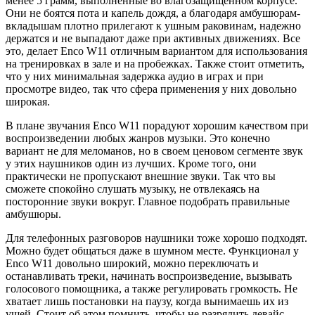
менее 5 грамм, выполненные во влагозащищенном корпусе.
Они не боятся пота и капель дождя, а благодаря амбушюрам-
вкладышам плотно прилегают к ушным раковинам, надежно
держатся и не выпадают даже при активных движениях. Все
это, делает Enco W11 отличным вариантом для использования
на тренировках в зале и на пробежках. Также стоит отметить,
что у них минимальная задержка аудио в играх и при
просмотре видео, так что сфера применения у них довольно
широкая.
В плане звучания Enco W11 порадуют хорошим качеством при
воспроизведении любых жанров музыки. Это конечно
вариант не для меломанов, но в своем ценовом сегменте звук
у этих наушников один из лучших. Кроме того, они
практически не пропускают внешние звуки. Так что вы
сможете спокойно слушать музыку, не отвлекаясь на
посторонние звуки вокруг. Главное подобрать правильные
амбушюры.
Для телефонных разговоров наушники тоже хорошо подходят.
Можно будет общаться даже в шумном месте. Функционал у
Enco W11 довольно широкий, можно переключать и
останавливать треки, начинать воспроизведение, вызывать
голосового помощника, а также регулировать громкость. Не
хватает лишь постановки на паузу, когда вынимаешь их из
ушей. Стоит об этом помнить, чтобы не разрядить девайс