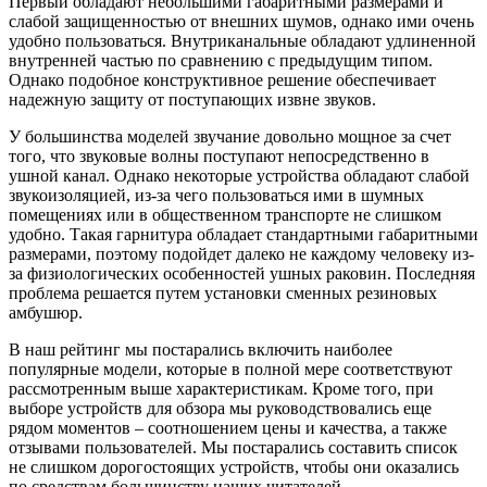
Первый обладают небольшими габаритными размерами и
слабой защищенностью от внешних шумов, однако ими очень
удобно пользоваться. Внутриканальные обладают удлиненной
внутренней частью по сравнению с предыдущим типом.
Однако подобное конструктивное решение обеспечивает
надежную защиту от поступающих извне звуков.
У большинства моделей звучание довольно мощное за счет
того, что звуковые волны поступают непосредственно в
ушной канал. Однако некоторые устройства обладают слабой
звукоизоляцией, из-за чего пользоваться ими в шумных
помещениях или в общественном транспорте не слишком
удобно. Такая гарнитура обладает стандартными габаритными
размерами, поэтому подойдет далеко не каждому человеку из-
за физиологических особенностей ушных раковин. Последняя
проблема решается путем установки сменных резиновых
амбушюр.
В наш рейтинг мы постарались включить наиболее
популярные модели, которые в полной мере соответствуют
рассмотренным выше характеристикам. Кроме того, при
выборе устройств для обзора мы руководствовались еще
рядом моментов – соотношением цены и качества, а также
отзывами пользователей. Мы постарались составить список
не слишком дорогостоящих устройств, чтобы они оказались
по средствам большинству наших читателей.