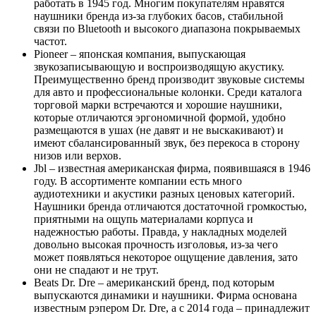
работать в 1945 год. Многим покупателям нравятся
наушники бренда из-за глубоких басов, стабильной
связи по Bluetooth и высокого диапазона покрываемых
частот.
Pioneer – японская компания, выпускающая
звукозаписывающую и воспроизводящую акустику.
Преимущественно бренд производит звуковые системы
для авто и профессиональные колонки. Среди каталога
торговой марки встречаются и хорошие наушники,
которые отличаются эргономичной формой, удобно
размещаются в ушах (не давят и не выскакивают) и
имеют сбалансированный звук, без перекоса в сторону
низов или верхов.
Jbl – известная американская фирма, появившаяся в 1946
году. В ассортименте компании есть много
аудиотехники и акустики разных ценовых категорий.
Наушники бренда отличаются достаточной громкостью,
приятными на ощупь материалами корпуса и
надежностью работы. Правда, у накладных моделей
довольно высокая прочность изголовья, из-за чего
может появляться некоторое ощущение давления, зато
они не спадают и не трут.
Beats Dr. Dre – американский бренд, под которым
выпускаются динамики и наушники. Фирма основана
известным рэпером Dr. Dre, а с 2014 года – принадлежит