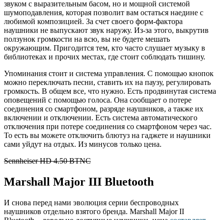
звуком с выразительным басом, но и мощной системой
шумоподавления, которая позволит вам остаться наедине с
любимой композицией. За счет своего форм-фактора
наушники не выпускают звук наружу. Из-за этого, выкрутив
ползунок громкости на всю, вы не будете мешать
окружающим. Пригодится тем, кто часто слушает музыку в
библиотеках и прочих местах, где стоит соблюдать тишину.
Упоминания стоит и система управления. С помощью кнопок
можно переключать песни, ставить их на паузу, регулировать
громкость. В общем все, что нужно. Есть продвинутая система
оповещений с помощью голоса. Она сообщает о потере
соединения со смартфоном, разряде наушников, а также их
включении и отключении. Есть система автоматического
отключения при потере соединения со смартфоном через час.
То есть вы можете отключить блютуз на гаджете и наушники
сами уйдут на отдых. Из минусов только цена.
Sennheiser HD 4.50 BTNC
Marshall Major III Bluetooth
И снова перед нами эволюция серии беспроводных
наушников отдельно взятого бренда. Marshall Major II