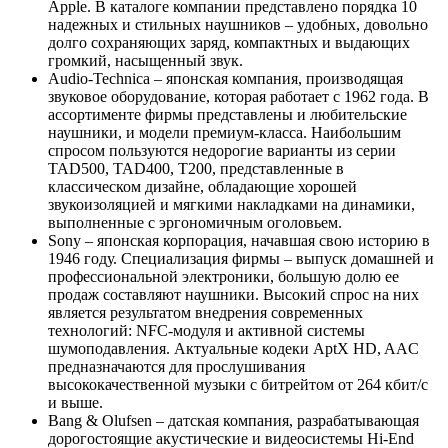
Apple. В каталоге компании представлено порядка 10
надежных и стильных наушников – удобных, довольно
долго сохраняющих заряд, компактных и выдающих
громкий, насыщенный звук.
Audio-Technica – японская компания, производящая
звуковое оборудование, которая работает с 1962 года. В
ассортименте фирмы представлены и любительские
наушники, и модели премиум-класса. Наибольшим
спросом пользуются недорогие варианты из серии
TAD500, TAD400, T200, представленные в
классическом дизайне, обладающие хорошей
звукоизоляцией и мягкими накладками на динамики,
выполненные с эргономичным оголовьем.
Sony – японская корпорация, начавшая свою историю в
1946 году. Специализация фирмы – выпуск домашней и
профессиональной электроники, большую долю ее
продаж составляют наушники. Высокий спрос на них
является результатом внедрения современных
технологий: NFC-модуля и активной системы
шумоподавления. Актуальные кодеки AptX HD, AAC
предназначаются для прослушивания
высококачественной музыки с битрейтом от 264 кбит/с
и выше.
Bang & Olufsen – датская компания, разрабатывающая
дорогостоящие акустические и видеосистемы Hi-End