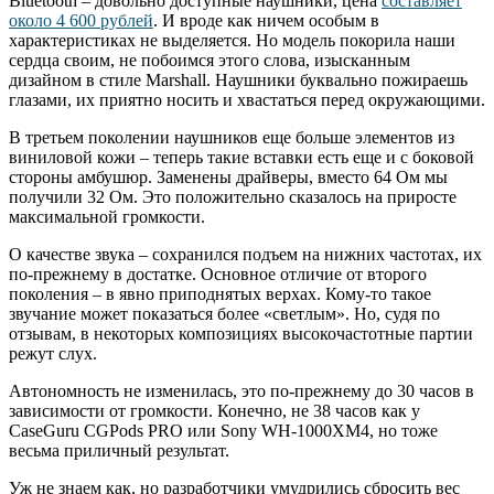
Bluetooth – довольно доступные наушники, цена
составляет
около 4 600 рублей
. И вроде как ничем особым в
характеристиках не выделяется. Но модель покорила наши
сердца своим, не побоимся этого слова, изысканным
дизайном в стиле Marshall. Наушники буквально пожираешь
глазами, их приятно носить и хвастаться перед окружающими.
В третьем поколении наушников еще больше элементов из
виниловой кожи – теперь такие вставки есть еще и с боковой
стороны амбушюр. Заменены драйверы, вместо 64 Ом мы
получили 32 Ом. Это положительно сказалось на приросте
максимальной громкости.
О качестве звука – сохранился подъем на нижних частотах, их
по-прежнему в достатке. Основное отличие от второго
поколения – в явно приподнятых верхах. Кому-то такое
звучание может показаться более «светлым». Но, судя по
отзывам, в некоторых композициях высокочастотные партии
режут слух.
Автономность не изменилась, это по-прежнему до 30 часов в
зависимости от громкости. Конечно, не 38 часов как у
CaseGuru CGPods PRO или Sony WH-1000XM4, но тоже
весьма приличный результат.
Уж не знаем как, но разработчики умудрились сбросить вес