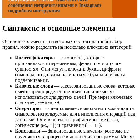
сообщения непрочитанными в Instagram
подробная инструкция
Синтаксис и основные элементы
Основные элементы, из которых состоит данный набор
правил, можно разделить на несколько ключевых категорий:
Идентификаторы
— это имена, которые
присваиваются переменным, функциям и другим
сущностям. Они могут включать буквы, цифры и
символы, но должны начинаться с буквы или знака
подчеркивания.
Ключевые слова
— зарезервированные слова, которые
имеют предопределенное значение и не могут
использоваться для других целей. Примеры ключевых
слов:
,
,
.
int
return
if
Операторы
— специальные символы или комбинации
символов, используемые для выполнения операций над
данными. Они включают арифметические (
,
),
+
-
логические (
,
) и сравнения (
,
).
&&
||
==
!=
Константы
— фиксированные значения, которые не
изменяются в процессе выполнения программы. Могут