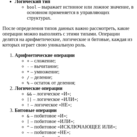
Логический тип
– выражает истинное или ложное значение, в
bool
основном применяется в управляющих
структурах.
После определения типов данных важно рассмотреть, какие
операции можно выполнять с этими типами. Операции
делятся на арифметические, логические и битовые, каждая из
которых играет свою уникальную роль.
Арифметические операции
– сложение;
+
– вычитание;
-
– умножение;
*
– деление;
/
– остаток от деления;
%
Логические операции
– логическое «И»;
&&
– логическое «ИЛИ»;
||
– логическое «НЕ»;
!
Битовые операции
– побитовое «И»;
&
– побитовое «ИЛИ»;
|
– побитовое «ИСКЛЮЧАЮЩЕЕ ИЛИ»;
^
– побитовое «НЕ»;
~